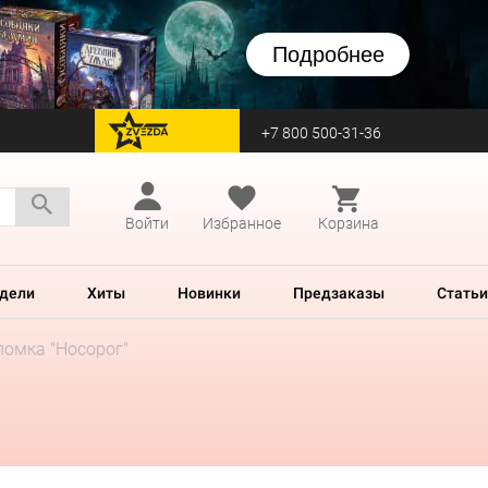
Подробнее
+7 800 500-31-36
перейти на Zvezda
Войти
Избранное
Корзина
дели
Хиты
Новинки
Предзаказы
Статьи
ломка "Носорог"