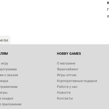
Настольная игра Hobby Worl
"Мир фантастики. Спецвыпус
Стругацкие"
I
1 490
рели
Настольная игра Hobby Worl
империи: Боевая тревога
799
ЕЛЯМ
HOBBY GAMES
 игру
О магазине
программа
Франчайзинг
Настольная игра Hobby Worl
я о заказе
Игры оптом
империи. Четвёртая редакция
овара
Корпоративные подарки
Рубеж
12 990
 правилами
Работа у нас
игры
Новости
з скидки
Контакты
е приложение
Настольная игра Hobby Worl