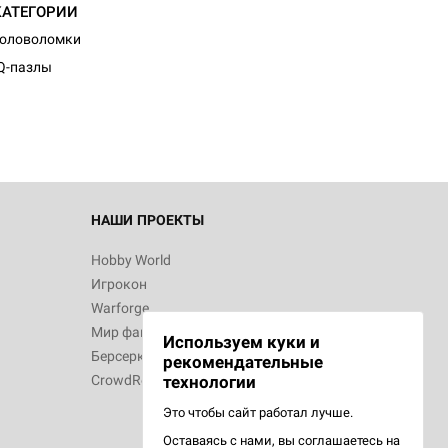
КАТЕГОРИИ
d Журнал
Головоломки
к: Братья
Q-пазлы
d Звёздные
НАШИ ПРОЕКТЫ
Hobby World
Игрокон
d Сумерки
Warforge
: Грозовой
Мир фантастики
Используем куки и
Берсерк
рекомендательные
CrowdRepublic
технологии
Это чтобы сайт работал лучше.
Оставаясь с нами, вы соглашаетесь на
d Ужас