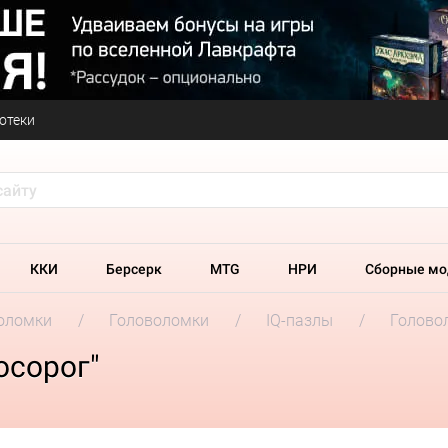
отеки
ККИ
Берсерк
MTG
НРИ
Сборные мо
оломки
Головоломки
IQ-пазлы
Голово
осорог"