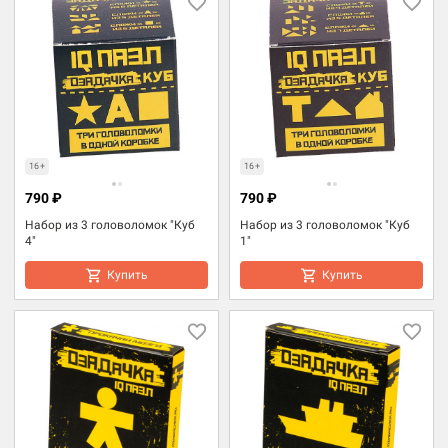
16+
16+
790 ₽
790 ₽
Набор из 3 головоломок "Куб
Набор из 3 головоломок "Куб
4"
1"
Купить
Купить