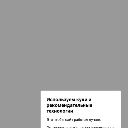
КАТЕГОРИИ
анты. Игра для взрослых
ПОДБОРКИ
ля взрослых 18+
НАШИ ПРОЕКТЫ
Hobby World
Игрокон
Warforge
Мир фантастики
Используем куки и
Берсерк
рекомендательные
CrowdRepublic
технологии
Это чтобы сайт работал лучше.
Оставаясь с нами, вы соглашаетесь на