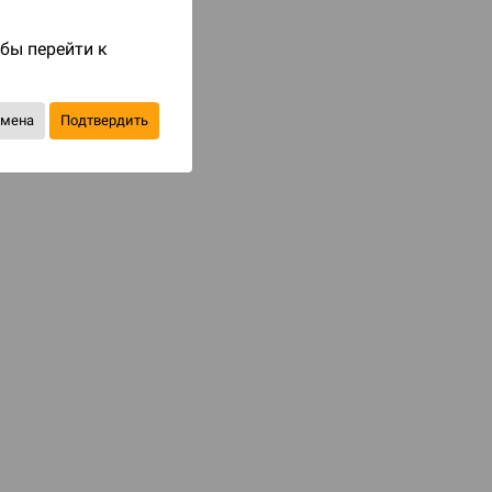
Код товара: 79396
обы перейти к
1 190 ₽
до 119
бонусов на следующие покупки
тмена
Подтвердить
Купить
В избранное