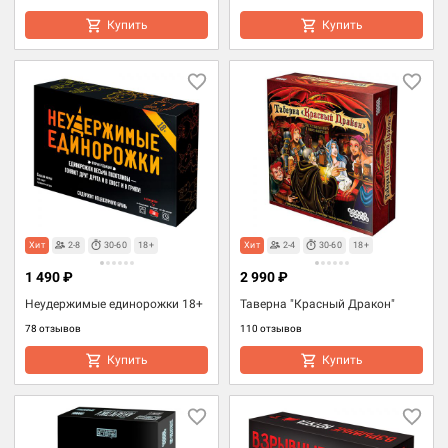
Купить
Купить
Хит
2-8
30-60
18+
Хит
2-4
30-60
18+
1 490 ₽
2 990 ₽
Неудержимые единорожки 18+
Таверна "Красный Дракон"
78 отзывов
110 отзывов
Купить
Купить