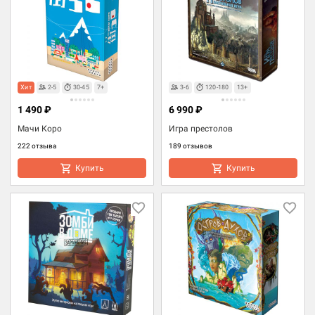
Хит
2-5
30-45
7+
3-6
120-180
13+
1 490 ₽
6 990 ₽
Мачи Коро
Игра престолов
222 отзыва
189 отзывов
Купить
Купить