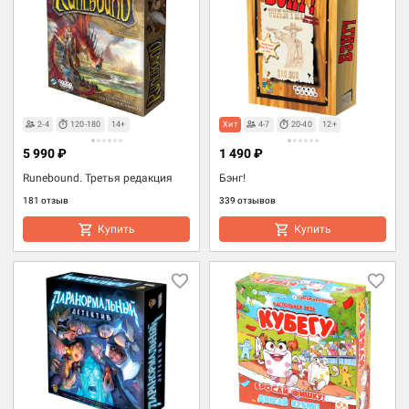
2-4
120-180
14+
Хит
4-7
20-40
12+
5 990 ₽
1 490 ₽
Runebound. Третья редакция
Бэнг!
181 отзыв
339 отзывов
Купить
Купить