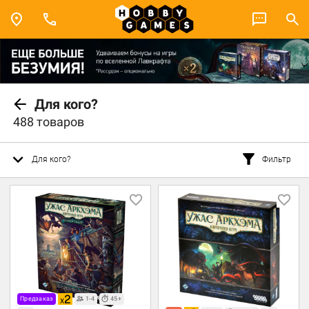
Для кого?
488 товаров
Для кого?
Фильтр
Предзаказ
1-4
45+