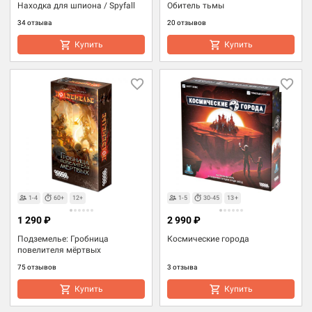
Находка для шпиона / Spyfall
Обитель тьмы
34 отзыва
20 отзывов
Купить
Купить
1-4
60+
12+
1-5
30-45
13+
1 290 ₽
2 990 ₽
Подземелье: Гробница
Космические города
повелителя мёртвых
75 отзывов
3 отзыва
Купить
Купить