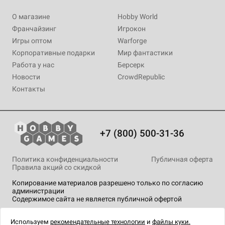
О магазине
Hobby World
Франчайзинг
Игрокон
Игры оптом
Warforge
Корпоративные подарки
Мир фантастики
Работа у нас
Берсерк
Новости
CrowdRepublic
Контакты
+7 (800) 500-31-36
Политика конфиденциальности
Публичная оферта
Правила акций со скидкой
Копирование материалов разрешено только по согласию
администрации
Содержимое сайта не является публичной офертой
На сайте Hobby Games применяются
рекомендательные
технологии
.
Используем
рекомендательные технологии
и
файлы куки.