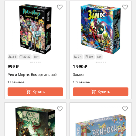
2-5
20-30
18+
2-4
30+
12+
999 ₽
1 990 ₽
Рик и Морти: Всмортить всё
Замес
17 отзывов
102 отзыва
Купить
Купить