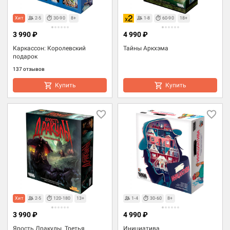
Хит
2-5
30-90
8+
1-8
60-90
18+
3 990 ₽
4 990 ₽
Каркассон: Королевский
Тайны Аркхэма
подарок
137 отзывов
Купить
Купить
Хит
2-5
120-180
13+
1-4
30-60
8+
3 990 ₽
4 990 ₽
Ярость Дракулы. Третья
Инициатива