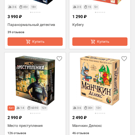
2-6
45+
18+
2-5
15
5+
3 990 ₽
1 290 ₽
Паранормальный детектив
Кубегу
39 отзывов
Купить
Купить
Хит
1-4
60-90
12+
3-6
30+
12+
2 990 ₽
2 490 ₽
Место преступления
Манчкин Делюкс
126 отзывов
46 отзывов