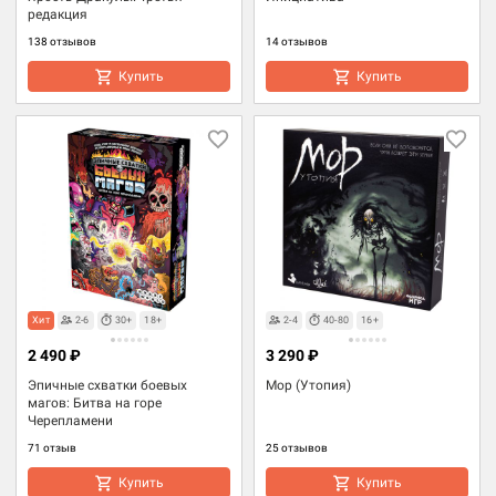
редакция
138 отзывов
14 отзывов
Купить
Купить
Хит
2-6
30+
18+
2-4
40-80
16+
2 490 ₽
3 290 ₽
Эпичные схватки боевых
Мор (Утопия)
магов: Битва на горе
Черепламени
71 отзыв
25 отзывов
Купить
Купить