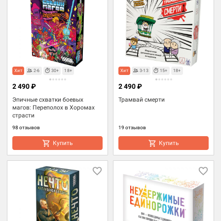
Хит
2-6
30+
18+
Хит
3-13
15+
18+
2 490 ₽
2 490 ₽
Эпичные схватки боевых
Трамвай смерти
магов: Переполох в Хоромах
страсти
98 отзывов
19 отзывов
Купить
Купить