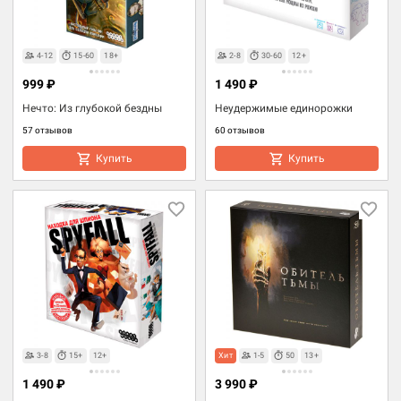
4-12
15-60
18+
2-8
30-60
12+
999 ₽
1 490 ₽
Нечто: Из глубокой бездны
Неудержимые единорожки
57 отзывов
60 отзывов
Купить
Купить
3-8
15+
12+
Хит
1-5
50
13+
1 490 ₽
3 990 ₽