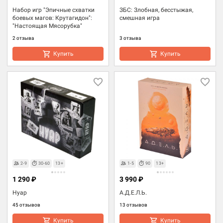
Набор игр "Эпичные схватки
ЗБС: Злобная, бесстыжая,
боевых магов: Крутагидон":
смешная игра
"Настоящая Мясорубка"
2 отзыва
3 отзыва
Купить
Купить
2-9
30-60
13+
1-5
90
13+
1 290 ₽
3 990 ₽
Нуар
А.Д.Е.Л.Ь.
45 отзывов
13 отзывов
Купить
Купить