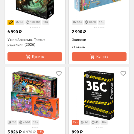
1-6
120-180
18+
2-16
40-60
16+
6 990 ₽
2 990 ₽
Ужас Аркхэма. Третья
Экивоки
редакция (2026)
21 отзыв
Купить
Купить
2-5
45-60
18+
Хит
2-8
40
18+
5 926 ₽
999 ₽
6 970 ₽
-15%