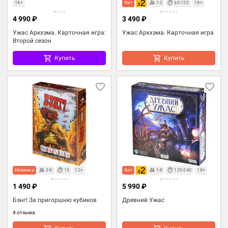
18+
Хит
1-2
60-120
18+
4 990 ₽
3 490 ₽
Ужас Аркхэма. Карточная игра:
Ужас Аркхэма. Карточная игра
Второй сезон
Купить
Купить
Новинка
3-8
15
12+
Хит
1-8
120-240
18+
1 490 ₽
5 990 ₽
Бэнг! За пригоршню кубиков
Древний Ужас
4 отзыва