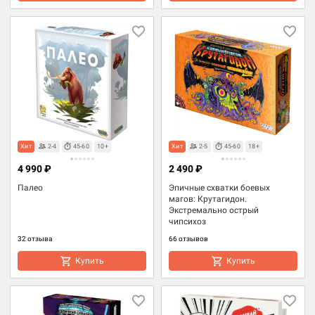
Хит
2-4
45-60
10+
Хит
2-5
45-60
18+
4 990 ₽
2 490 ₽
Палео
Эпичные схватки боевых
магов: Крутагидон.
Экстремально острый
чипсихоз
32 отзыва
66 отзывов
Купить
Купить