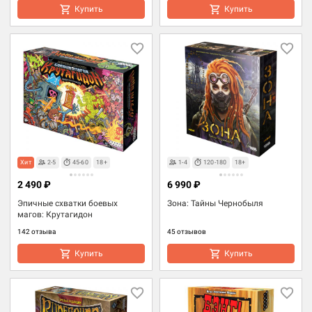
Купить
Купить
Хит
2-5
45-60
18+
1-4
120-180
18+
2 490 ₽
6 990 ₽
Эпичные схватки боевых
Зона: Тайны Чернобыля
магов: Крутагидон
142 отзыва
45 отзывов
Купить
Купить