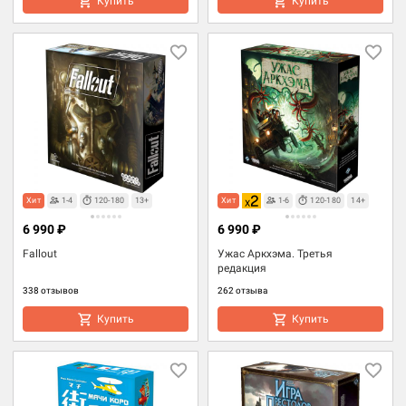
Купить
Купить
Хит
1-4
120-180
13+
Хит
1-6
120-180
14+
6 990 ₽
6 990 ₽
Fallout
Ужас Аркхэма. Третья
редакция
338 отзывов
262 отзыва
Купить
Купить