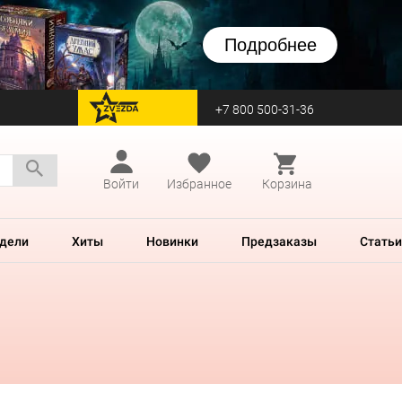
Подробнее
+7 800 500-31-36
перейти на Zvezda
Войти
Избранное
Корзина
дели
Хиты
Новинки
Предзаказы
Статьи