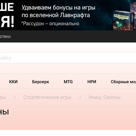
отеки
ККИ
Берсерк
MTG
НРИ
Сборные мо
гры
Стратегические игры
Иниш: Сезоны
ны