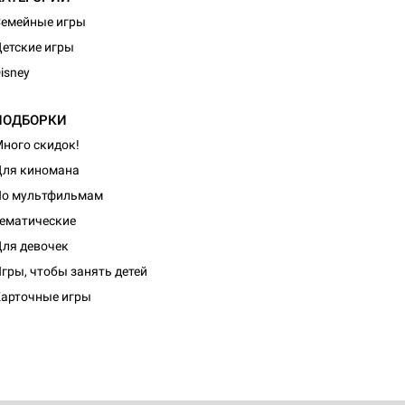
емейные игры
етские игры
isney
ПОДБОРКИ
ного скидок!
ля киномана
По мультфильмам
ематические
ля девочек
гры, чтобы занять детей
арточные игры