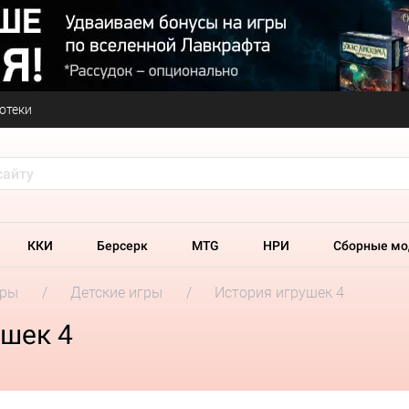
отеки
ККИ
Берсерк
MTG
НРИ
Сборные мо
гры
Детские игры
История игрушек 4
ушек 4