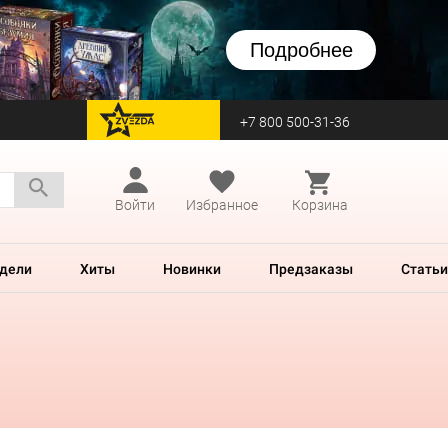
Подробнее
+7 800 500-31-36
перейти на Zvezda
Войти
Избранное
Корзина
дели
Хиты
Новинки
Предзаказы
Статьи