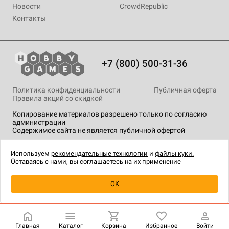
Новости
CrowdRepublic
Контакты
+7 (800) 500-31-36
Политика конфиденциальности
Публичная оферта
Правила акций со скидкой
Копирование материалов разрешено только по согласию
администрации
Содержимое сайта не является публичной офертой
На сайте Hobby Games применяются
рекомендательные
технологии
.
Используем
рекомендательные технологии
и
файлы куки.
Оставаясь с нами, вы соглашаетесь на их применение
Уведомить о наличии
OK
Главная
Каталог
Корзина
Избранное
Войти