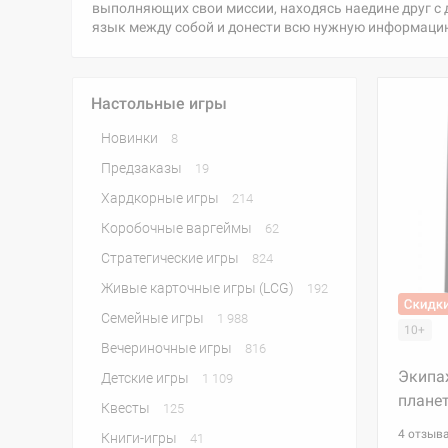
выполняющих свои миссии, находясь наедине друг с 
язык между собой и донести всю нужную информацию
Настольные игры
Новинки
8
Предзаказы
19
Хардкорные игры
214
Коробочные варгеймы
62
Стратегические игры
824
Живые карточные игры (LCG)
192
Семейные игры
1 988
10+
Вечериночные игры
816
Экипа
Детские игры
1 109
плане
Квесты
125
4 отзыв
Книги-игры
41