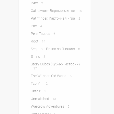
Lynx
2
Oathsworn: Верные клятве
14
Pathfinder. Карточная игра
2
Pax
4
Pixel Tactics
6
Root
14
Senjutsu: Битва за Японию
8
Similo
8
Story Cubes (Кубики Историй)
17
The Witcher: Old World
6
Tzolk'in
2
Unfair
3
Unmatched
13
Warcrow Adventures
5