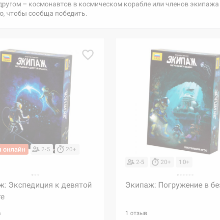
другом – космонавтов в космическом корабле или членов экипажа
, чтобы сообща победить.
2-5
20+
2-5
20+
10+
ж: Экспедиция к девятой
Экипаж: Погружение в бе
те
а
1 отзыв