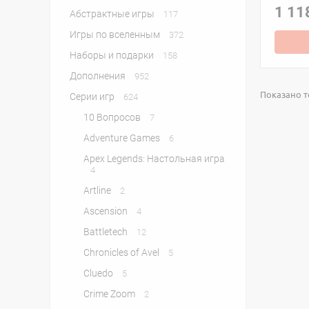
1 11
Абстрактные игры
117
Игры по вселенным
372
Наборы и подарки
158
Дополнения
952
Показано то
Серии игр
624
10 Вопросов
7
Adventure Games
6
Apex Legends: Настольная игра
4
Artline
2
Ascension
4
Battletech
12
Chronicles of Avel
5
Cluedo
5
Crime Zoom
2