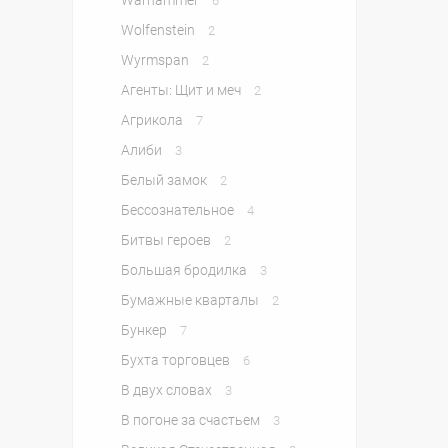
Warhammer
6
Wolfenstein
2
Wyrmspan
2
Агенты: Щит и меч
2
Агрикола
7
Алиби
3
Белый замок
2
Бессознательное
4
Битвы героев
2
Большая бродилка
3
Бумажные кварталы
2
Бункер
7
Бухта торговцев
6
В двух словах
3
В погоне за счастьем
3