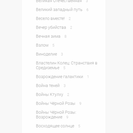
Великая Отечественная
3
Великий западный путь
6
Весело вместе!
2
Вечер убийства
2
Вечная зима
8
Взлом
5
Виноделие
3
Властелин Колец: Странствия в
Средиземье
5
Возрождение галактики
1
Война теней
3
Войны Ктулху
2
Войны Чёрной Розы
9
Войны Чёрной Розы:
Возрождение
9
Восходящее солнце
5