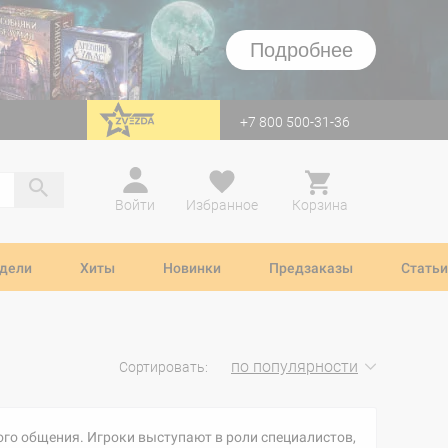
Подробнее
+7 800 500-31-36
перейти на Zvezda
Войти
Избранное
Корзина
дели
Хиты
Новинки
Предзаказы
Статьи
по популярности
Сортировать:
го общения. Игроки выступают в роли специалистов,