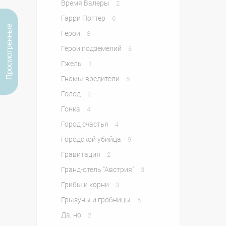
Время Валеры
2
Гарри Поттер
6
Просмотренные
Герои
8
Герои подземелий
6
Гжель
1
Гномы-вредители
5
Голод
2
Гонка
4
Город счастья
4
Городской убийца
9
Гравитация
2
Гранд-отель "Австрия"
3
Грибы и корни
3
Грызуны и гробницы
5
Да, но
2