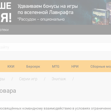
отеки
ККИ
Берсерк
MTG
НРИ
Сборные мо
гры
Серии игр
Экипаж
товара
, посвящённых командному взаимодействию в условиях ограниченно