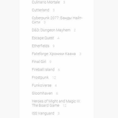
Culinario Mortale
3
Cutterland
3
Cyberpunk 2077: Банды Найт-
Сити
3
D&D: Dungeon Mayhem
2
Escape Quest
4
Etherfields
9
Fateforge: Хроники Каана
3
Final Girl
9
Fireball Island
6
Frostpunk
12
FunkoVerse
4
Gloomhaven
6
Heroes of Might and Magic III:
The Board Game
12
ISS Vanguard
3