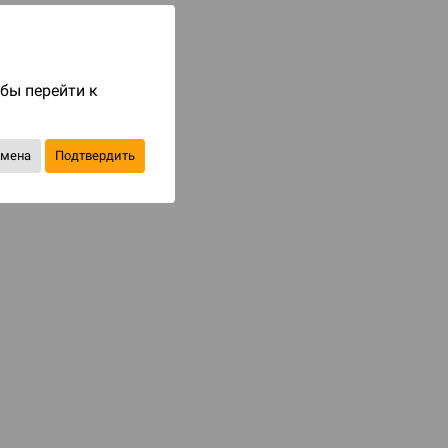
Код товара: 69335
2 490 ₽
до 249
бонусов на следующие покупки
обы перейти к
Купить
тмена
Подтвердить
В избранное