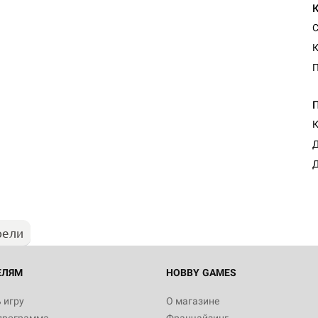
С
К
П
К
Д
Д
рели
ЕЛЯМ
HOBBY GAMES
 игру
О магазине