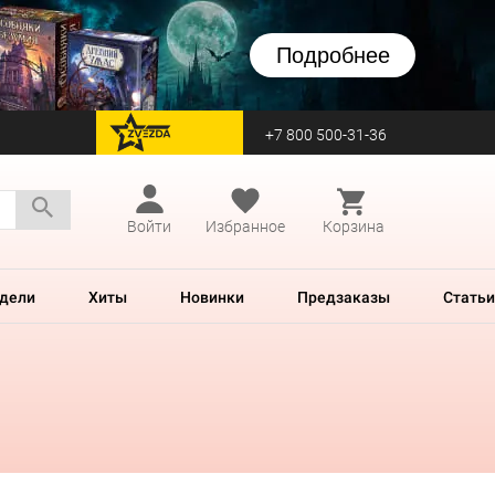
Подробнее
+7 800 500-31-36
перейти на Zvezda
Войти
Избранное
Корзина
дели
Хиты
Новинки
Предзаказы
Статьи