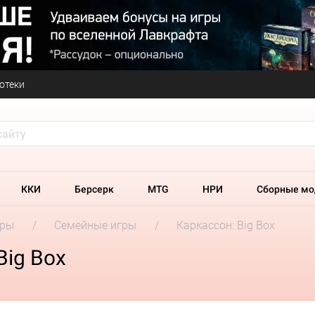
отеки
ККИ
Берсерк
MTG
НРИ
Сборные мо
гры
Семейные игры
Каркассон: Big Box
Big Box