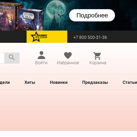
Подробнее
+7 800 500-31-36
перейти на Zvezda
Войти
Избранное
Корзина
дели
Хиты
Новинки
Предзаказы
Статьи