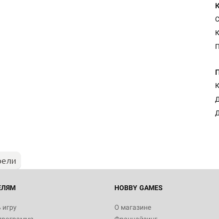
С
К
П
К
Д
Д
рели
ЕЛЯМ
HOBBY GAMES
 игру
О магазине