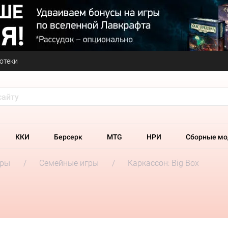
отеки
ККИ
Берсерк
MTG
НРИ
Сборные мо
гры
Семейные игры
Каркассон: Big Box