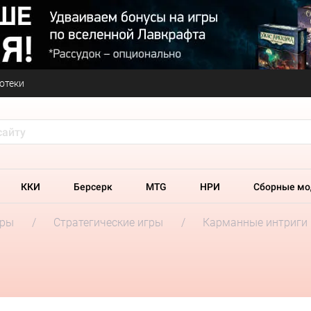
отеки
ККИ
Берсерк
MTG
НРИ
Сборные мо
гры
Стратегические игры
Карманные интриги