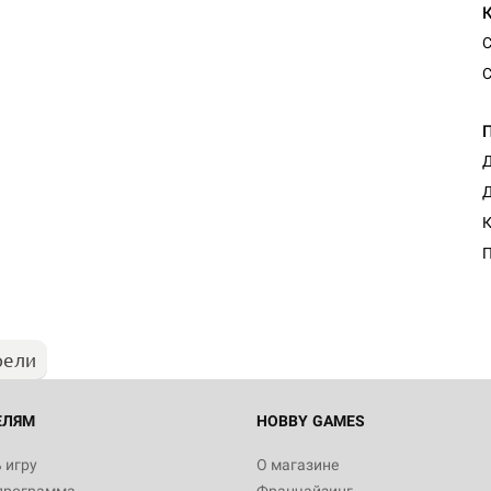
С
С
Д
Д
К
П
рели
ЕЛЯМ
HOBBY GAMES
 игру
О магазине