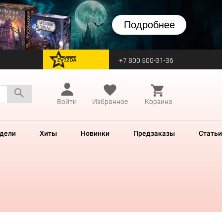
Подробнее
+7 800 500-31-36
перейти на Zvezda
Войти
Избранное
Корзина
дели
Хиты
Новинки
Предзаказы
Статьи