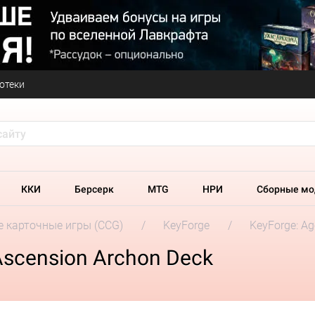
отеки
ККИ
Берсерк
MTG
НРИ
Сборные мо
 карточные игры (CCG)
KeyForge
KeyForge: Ag
Ascension Archon Deck