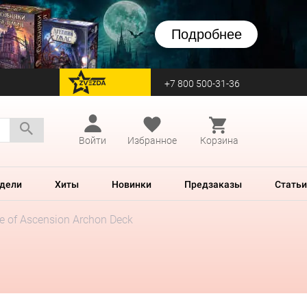
Подробнее
+7 800 500-31-36
перейти на Zvezda
Войти
Избранное
Корзина
дели
Хиты
Новинки
Предзаказы
Статьи
e of Ascension Archon Deck