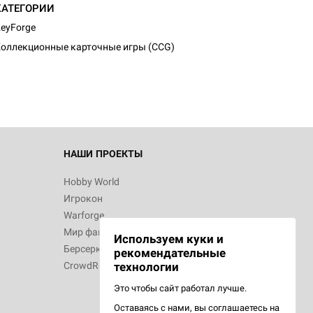
КАТЕГОРИИ
d Журнал
eyForge
к: Братья
оллекционные карточные игры (CCG)
d Звёздные
НАШИ ПРОЕКТЫ
Hobby World
Игрокон
d Сумерки
Warforge
: Грозовой
Мир фантастики
Используем куки и
Берсерк
рекомендательные
CrowdRepublic
технологии
Это чтобы сайт работал лучше.
Оставаясь с нами, вы соглашаетесь на
d Ужас