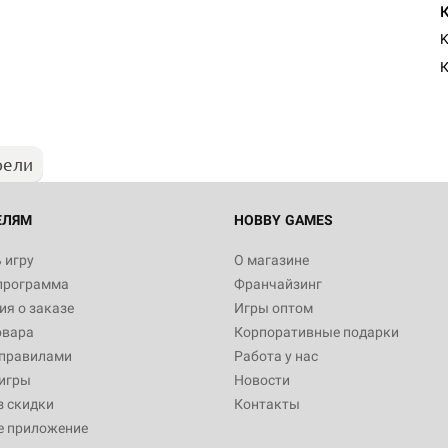
Настольная игра Hobby Worl
K
"Мир фантастики. Спецвыпус
Стругацкие"
К
1 490
рели
Настольная игра Hobby Worl
империи: Боевая тревога
799
ЕЛЯМ
HOBBY GAMES
 игру
О магазине
программа
Франчайзинг
Настольная игра Hobby Worl
я о заказе
Игры оптом
империи. Четвёртая редакция
овара
Корпоративные подарки
Рубеж
12 990
 правилами
Работа у нас
игры
Новости
з скидки
Контакты
е приложение
Настольная игра Hobby Worl