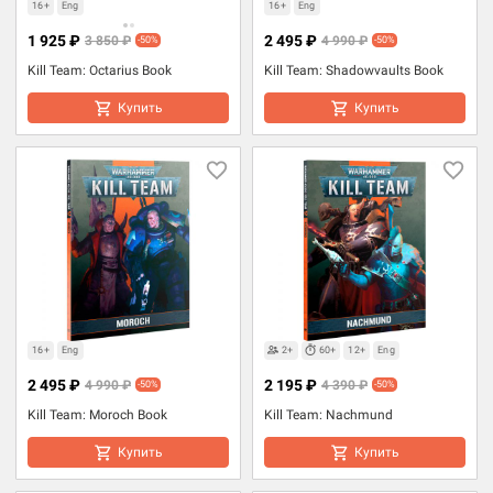
16+
Eng
16+
Eng
1 925 ₽
2 495 ₽
3 850 ₽
4 990 ₽
-50%
-50%
Kill Team: Octarius Book
Kill Team: Shadowvaults Book
Купить
Купить
16+
Eng
2+
60+
12+
Eng
2 495 ₽
2 195 ₽
4 990 ₽
4 390 ₽
-50%
-50%
Kill Team: Moroch Book
Kill Team: Nachmund
Купить
Купить