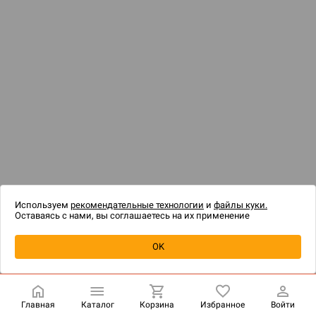
Новости
CrowdRepublic
Контакты
+7 (800) 500-31-36
Политика конфиденциальности
Публичная оферта
Правила акций со скидкой
Копирование материалов разрешено только по согласию
администрации
Содержимое сайта не является публичной офертой
На сайте Hobby Games применяются
рекомендательные
технологии
.
Используем
рекомендательные технологии
и
файлы куки.
Оставаясь с нами, вы соглашаетесь на их применение
OK
Главная
Каталог
Корзина
Избранное
Войти