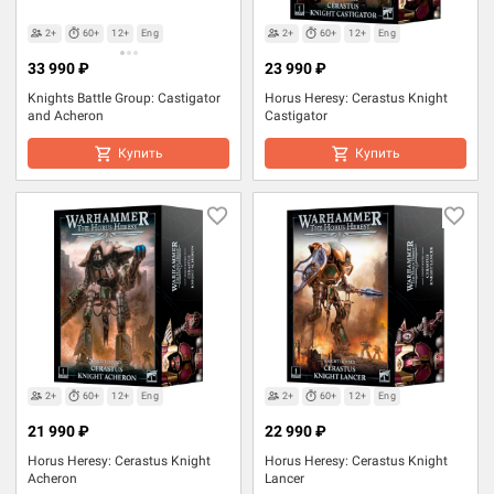
2+
60+
12+
Eng
2+
60+
12+
Eng
33 990 ₽
23 990 ₽
Knights Battle Group: Castigator
Horus Heresy: Cerastus Knight
and Acheron
Castigator
Купить
Купить
2+
60+
12+
Eng
2+
60+
12+
Eng
21 990 ₽
22 990 ₽
Horus Heresy: Cerastus Knight
Horus Heresy: Cerastus Knight
Acheron
Lancer