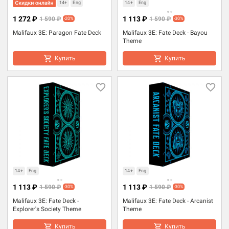
14+
Eng
14+
Eng
1 272 ₽
1 113 ₽
1 590 ₽
1 590 ₽
-20%
-30%
Malifaux 3E: Paragon Fate Deck
Malifaux 3E: Fate Deck - Bayou
Theme
Купить
Купить
14+
Eng
14+
Eng
1 113 ₽
1 113 ₽
1 590 ₽
1 590 ₽
-30%
-30%
Malifaux 3E: Fate Deck -
Malifaux 3E: Fate Deck - Arcanist
Explorer's Society Theme
Theme
Купить
Купить