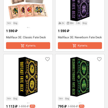
14+
Eng
2+
90+
14+
Eng
1 590 ₽
1 590 ₽
Malifaux 3E: Classic Fate Deck
Malifaux 3E: Neverborn Fate Deck
Купить
Купить
14+
Eng
14+
Eng
1 113 ₽
795 ₽
1 590 ₽
1 590 ₽
-30%
-50%