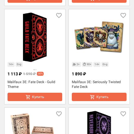
14+
Eng
2+
90+
14+
Eng
1 113 ₽
1 890 ₽
1 590 ₽
-30%
Malifaux 3E: Fate Deck - Guild
Malifaux 3E: Seriously Twisted
Theme
Fate Deck
Купить
Купить