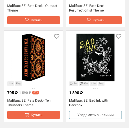
Malifaux 3E: Fate Deck - Outcast
Malifaux 3E: Fate Deck -
Theme
Resurrectionist Theme
Купить
Купить
14+
Eng
2+
90+
14+
Eng
795 ₽
1 890 ₽
1 590 ₽
-50%
Malifaux 3E: Fate Deck - Ten
Malifaux 3E: Bad Ink with
Thunders Theme
Deckbox
Купить
Уведомить о наличии