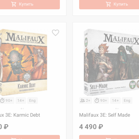
Купить
Купить
90+
14+
Eng
2+
90+
14+
Eng
ux 3E: Karmic Debt
Malifaux 3E: Self Made
0 ₽
4 490 ₽