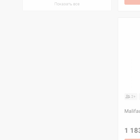
Показать все
2+
Malifau
1 18