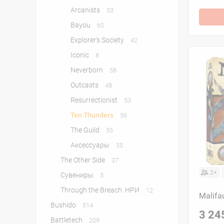
Arcanists
53
Bayou
60
Explorer's Society
42
Iconic
8
Neverborn
58
Outcasts
48
Resurrectionist
53
Ten Thunders
56
The Guild
55
Аксессуары
35
The Other Side
37
2+
Сувениры
5
Through the Breach. НРИ
12
Malifa
Bushido
514
3 24
Battletech
209