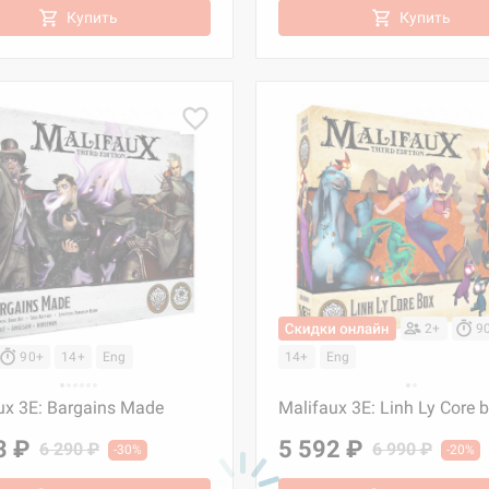
Купить
Купить
2+
9
90+
14+
Eng
14+
Eng
ux 3E: Bargains Made
Malifaux 3E: Linh Ly Core 
3 ₽
5 592 ₽
6 290 ₽
6 990 ₽
-30%
-20%