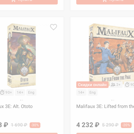
2+
9
90+
14+
Eng
14+
Eng
x 3E: Alt. Ototo
Malifaux 3E: Lifted from t
3 ₽
4 232 ₽
1 690 ₽
5 290 ₽
-30%
-20%