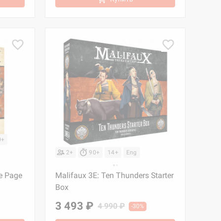
0+
2+
90+
14+
Eng
he Page
Malifaux 3E: Ten Thunders Starter
Box
3 493 ₽
4 990 ₽
-30%