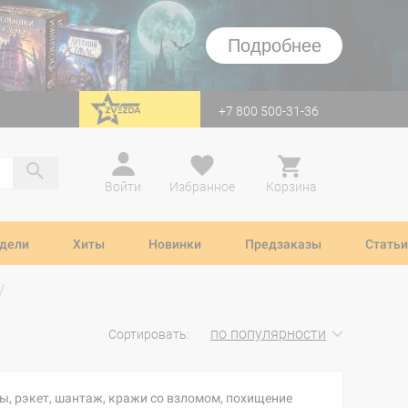
Подробнее
+7 800 500-31-36
перейти на Zvezda
Войти
Избранное
Корзина
дели
Хиты
Новинки
Предзаказы
Статьи
по популярности
Сортировать:
ры, рэкет, шантаж, кражи со взломом, похищение