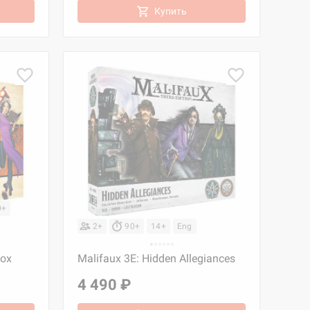
Купить
0+
2+
90+
14+
Eng
box
Malifaux 3E: Hidden Allegiances
4 490 ₽