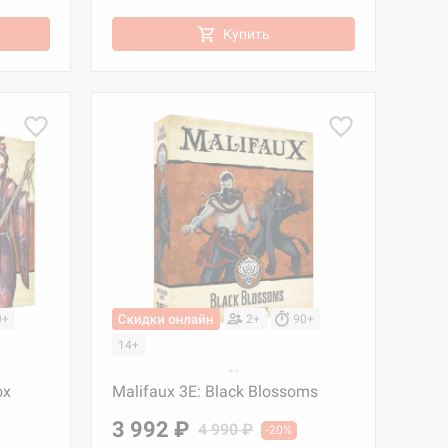
Купить
0+
2+
90+
14+
ox
Malifaux 3E: Black Blossoms
3 992 ₽
4 990 ₽
-20%