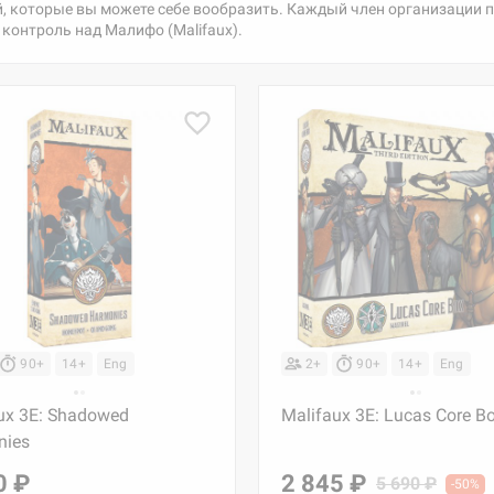
 которые вы можете себе вообразить. Каждый член организации п
контроль над Малифо (Malifaux).
90+
14+
Eng
2+
90+
14+
Eng
ux 3E: Shadowed
Malifaux 3E: Lucas Core B
nies
0 ₽
2 845 ₽
5 690 ₽
-50%