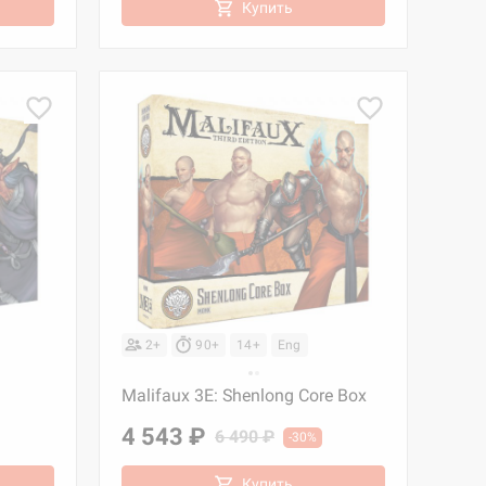
Купить
2+
90+
14+
Eng
Malifaux 3E: Shenlong Core Box
4 543 ₽
6 490 ₽
-30%
Купить