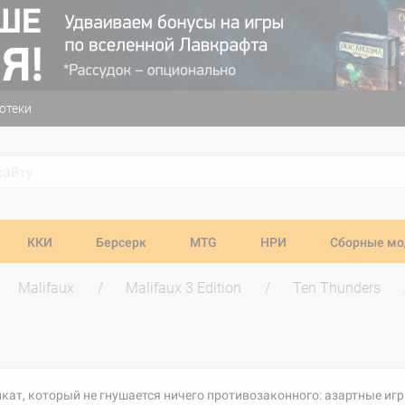
отеки
ККИ
Берсерк
MTG
НРИ
Сборные мо
Malifaux
Malifaux 3 Edition
Ten Thunders
икат, который не гнушается ничего противозаконного: азартные иг