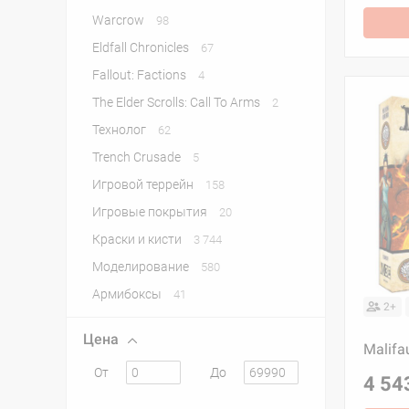
Warcrow
98
Eldfall Chronicles
67
Fallout: Factions
4
The Elder Scrolls: Call To Arms
2
Технолог
62
Trench Crusade
5
Игровой террейн
158
Игровые покрытия
20
Краски и кисти
3 744
Моделирование
580
Армибоксы
41
2+
Цена
Malifa
От
До
4 54