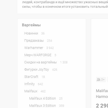
людей, контрабанда и ещё множество ужасных вещей,
силы, чтобы в конечном итоге установить тотальный 
Варгеймы
Новинки
36
Предзаказы
254
Warhammer
3 942
Мерч WARFORGE
5
Скидки на варгеймы
1 308
Фигурки JoyToy
426
StarСraft
18
2+
Infinity
642
Malifa
Malifaux
462
Harmo
Malifaux 4 Edition
25
2 29
Malifaux 3 Edition
359