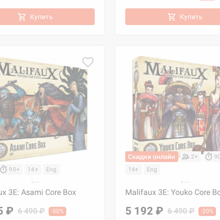
Купить
Купить
2+
9
90+
14+
Eng
14+
Eng
ux 3E: Asami Core Box
Malifaux 3E: Youko Core B
5 ₽
5 192 ₽
6 490 ₽
6 490 ₽
-50%
-20%