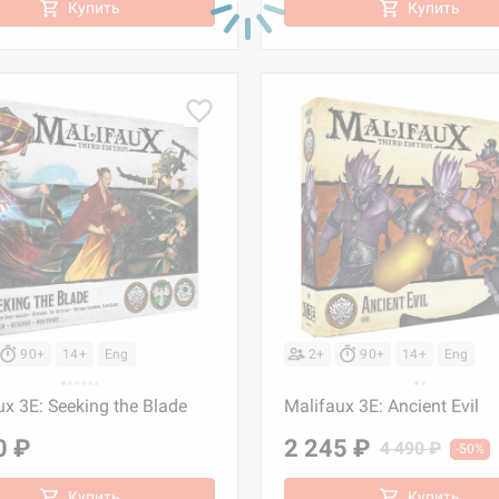
Купить
Купить
90+
14+
Eng
2+
90+
14+
Eng
ux 3E: Seeking the Blade
Malifaux 3E: Ancient Evil
0 ₽
2 245 ₽
4 490 ₽
-50%
Купить
Купить