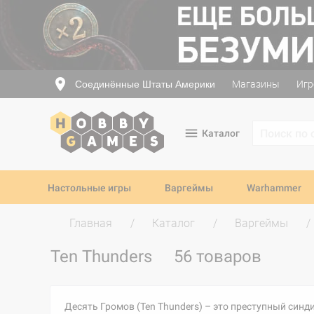
Соединённые Штаты Америки
Магазины
Игр
Каталог
Настольные игры
Варгеймы
Warhammer
Главная
Каталог
Варгеймы
Ten Thunders
56 товаров
Десять Громов (Ten Thunders) – это преступный синд