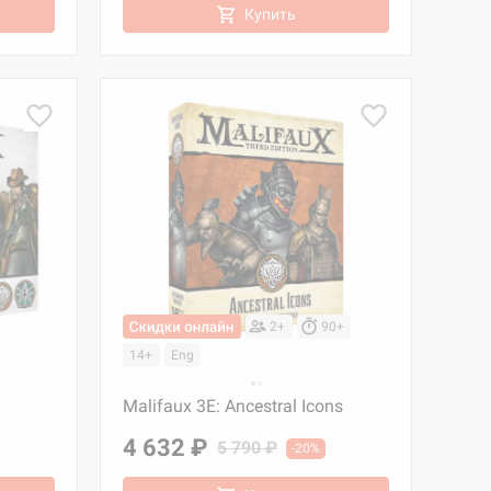
Купить
2+
90+
14+
Eng
Malifaux 3E: Ancestral Icons
4 632 ₽
5 790 ₽
-20%