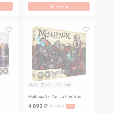
Купить
2+
90+
14+
Eng
d
Malifaux 3E: Yan Lo Core Box
4 893 ₽
6 990 ₽
-30%