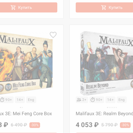
Купить
Купить
90+
14+
Eng
2+
90+
14+
Eng
ux 3E: Mei Feng Core Box
Malifaux 3E: Realm Beyon
3 ₽
4 053 ₽
6 490 ₽
5 790 ₽
-30%
-30%