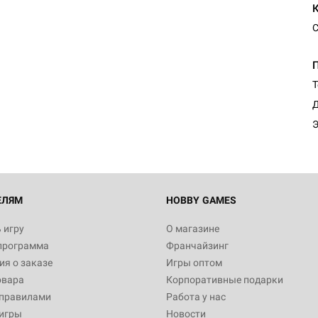
С
Т
Д
Э
ЕЛЯМ
HOBBY GAMES
 игру
О магазине
программа
Франчайзинг
я о заказе
Игры оптом
овара
Корпоративные подарки
 правилами
Работа у нас
игры
Новости