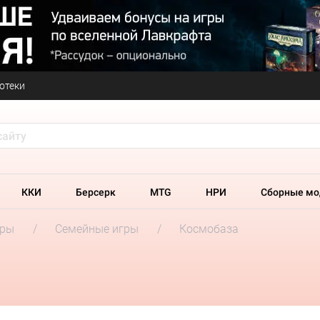
отеки
ККИ
Берсерк
MTG
НРИ
Сборные мо
гры
Семейные игры
Космобаза