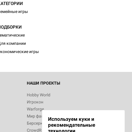
КАТЕГОРИИ
емейные игры
ПОДБОРКИ
ематические
ля компании
кономические игры
НАШИ ПРОЕКТЫ
Hobby World
Игрокон
Warforge
Мир фантастики
Используем куки и
Берсерк
рекомендательные
CrowdRepublic
технологии