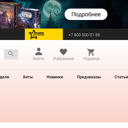
Подробнее
+7 800 500-31-36
перейти на Zvezda
Войти
Избранное
Корзина
дели
Хиты
Новинки
Предзаказы
Статьи