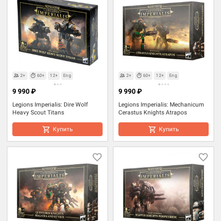
2+
60+
12+
Eng
2+
60+
12+
Eng
9 990 ₽
9 990 ₽
Legions Imperialis: Dire Wolf
Legions Imperialis: Mechanicum
Heavy Scout Titans
Cerastus Knights Atrapos
Купить
Купить