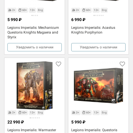
2+
60+
12+
Eng
2+
60+
12+
Eng
5 990 ₽
6 990 ₽
Legions Imperialis: Mechanicum
Legions Imperialis: Acastus
Questoris Knights Magaera and
Knights Porphyrion
Styrix
Уведомить о наличии
Уведомить о наличии
2+
60+
12+
Eng
2+
60+
12+
Eng
22 990 ₽
5 990 ₽
Legions Imperialis: Warmaster
Legions Imperialis: Questoris