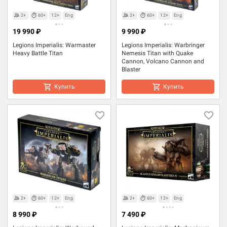
2+
60+
12+
Eng
2+
60+
12+
Eng
19 990 ₽
9 990 ₽
Legions Imperialis: Warmaster
Legions Imperialis: Warbringer
Heavy Battle Titan
Nemesis Titan with Quake
Cannon, Volcano Cannon and
Blaster
Купить
Купить
2+
60+
12+
Eng
2+
60+
12+
Eng
8 990 ₽
7 490 ₽