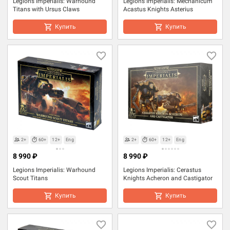
Legions Imperialis: Warhound
Legions Imperialis: Mechanicum
Titans with Ursus Claws
Acastus Knights Asterius
Купить
Купить
2+
60+
12+
Eng
2+
60+
12+
Eng
8 990 ₽
8 990 ₽
Legions Imperialis: Warhound
Legions Imperialis: Cerastus
Scout Titans
Knights Acheron and Castigator
Купить
Купить