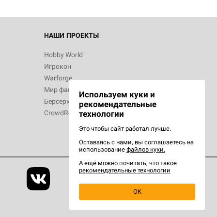
 Зомбицид:
НАШИ ПРОЕКТЫ
Hobby World
Игрокон
d Ужас
Warforge
Мир фантастики
Используем куки и
Берсерк
рекомендательные
CrowdRepublic
технологии
Это чтобы сайт работал лучше.
Оставаясь с нами, вы соглашаетесь на
d Ужас
использование
файлов куки.
орой сезон
А ещё можно почитать, что такое
рекомендательные технологии
OK
d Журнал