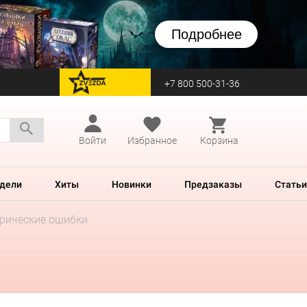
Подробнее
+7 800 500-31-36
перейти на Zvezda
Войти
Избранное
Корзина
дели
Хиты
Новинки
Предзаказы
Статьи
ирические ошибки