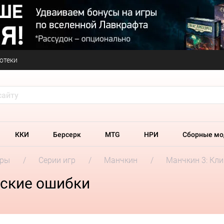
отеки
ККИ
Берсерк
MTG
НРИ
Сборные мо
гры
Серии игр
Манчкин
Манчкин 3: Кл
еские ошибки