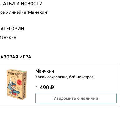
СТАТЬИ И НОВОСТИ
сё о линейке "Манчкин"
КАТЕГОРИИ
Манчкин
БАЗОВАЯ ИГРА
Манчкин
Хапай сокровища, бей монстров!
1 490 ₽
Уведомить о наличии
d Монстры