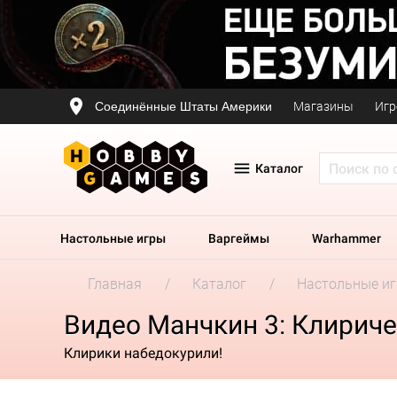
Соединённые Штаты Америки
Магазины
Игр
Каталог
Настольные игры
Варгеймы
Warhammer
Главная
Каталог
Настольные и
Видео Манчкин 3: Клирич
Клирики набедокурили!