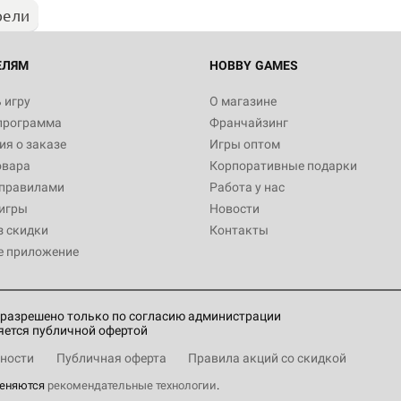
рели
Настольная игра Hobby World
Белая смерть
12 990
ЕЛЯМ
HOBBY GAMES
 игру
О магазине
программа
Франчайзинг
Настольная игра Hobby Worl
я о заказе
Игры оптом
Аркхэма. Карточная игра
овара
Корпоративные подарки
3 490
 правилами
Работа у нас
игры
Новости
з скидки
Контакты
е приложение
Настольная игра Hobby Worl
Аркхэма. Карточная игра: Вт
4 990
разрешено только по согласию администрации
яется публичной офертой
ности
Публичная оферта
Правила акций со скидкой
меняются
рекомендательные технологии
.
Настольная игра Hobby Worl