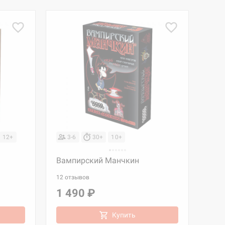
12+
3-6
30+
10+
Вампирский Манчкин
12 отзывов
1 490 ₽
Купить