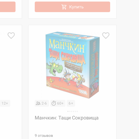
Купить
12+
2-6
60+
6+
Манчкин: Тащи Сокровища
9 отзывов