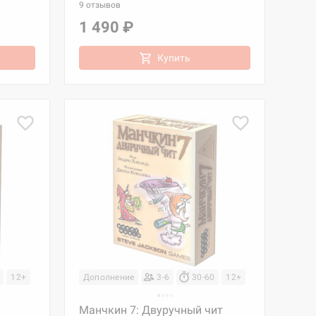
9 отзывов
1 490 ₽
Купить
12+
Дополнение
3-6
30-60
12+
Манчкин 7: Двуручный чит