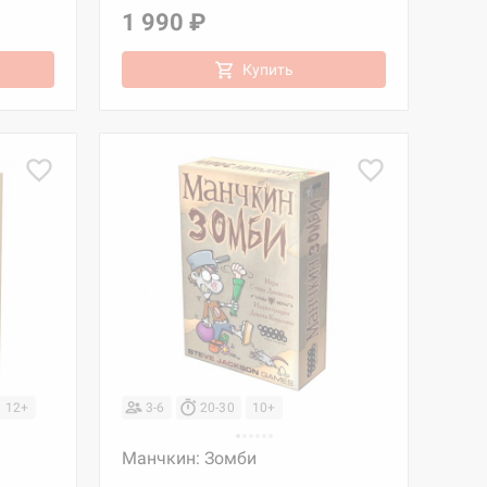
1 990 ₽
Купить
12+
3-6
20-30
10+
Манчкин: Зомби