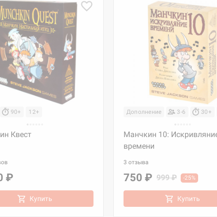
90+
12+
Дополнение
3-6
30+
ин Квест
Манчкин 10: Искривляни
времени
вов
3 отзыва
0 ₽
750 ₽
999 ₽
-25%
Купить
Купить