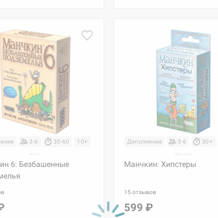
ение
3-6
30-60
10+
Дополнение
3-6
30+
ин 6: Безбашенные
Манчкин: Хипстеры
мелья
ов
15 отзывов
₽
599 ₽