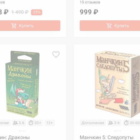
вов
15 отзывов
8 ₽
999 ₽
1 490 ₽
-25%
Купить
Купить
ение
3-6
30+
12+
Дополнение
3-6
30-60
ин: Драконы
Манчкин 5: Следопуты