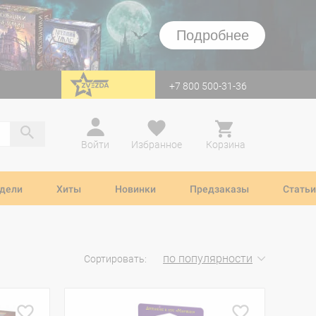
Подробнее
+7 800 500-31-36
перейти на Zvezda
Войти
Избранное
Корзина
дели
Хиты
Новинки
Предзаказы
Статьи
по популярности
Сортировать: