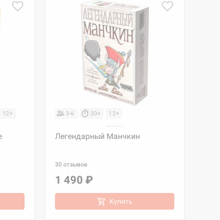
12+
3-6
30+
12+
е
Легендарный Манчкин
30 отзывов
1 490 ₽
Купить