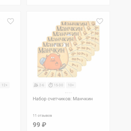
12+
2-6
15-30
10+
Набор счетчиков: Манчкин
11 отзывов
99 ₽