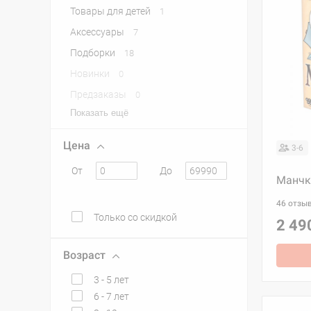
Товары для детей
1
Аксессуары
7
Подборки
18
Новинки
0
Предзаказы
0
Показать ещё
Цена
3-6
От
До
Манчк
46 отзы
Только со скидкой
2 49
Возраст
3 - 5 лет
6 - 7 лет