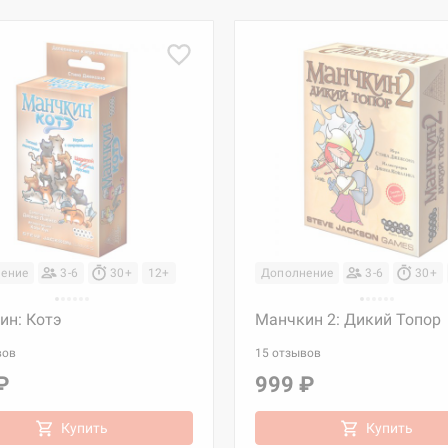
ение
3-6
30+
12+
Дополнение
3-6
30+
ин: Котэ
Манчкин 2: Дикий Топор
вов
15 отзывов
₽
999 ₽
Купить
Купить