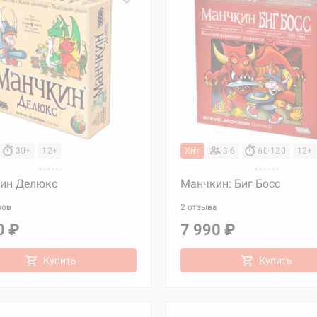
30+
12+
Хит
3-6
60-120
12+
ин Делюкс
Манчкин: Биг Босс
вов
2 отзыва
0 ₽
7 990 ₽
Купить
Купить