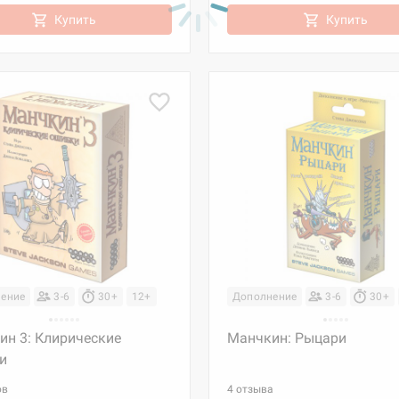
Купить
Купить
ение
3-6
30+
12+
Дополнение
3-6
30+
ин 3: Клирические
Манчкин: Рыцари
и
ов
4 отзыва