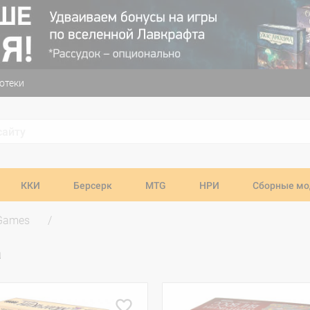
отеки
ККИ
Берсерк
MTG
НРИ
Сборные мо
 Games
а