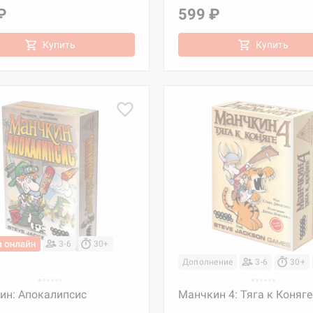
₽
599 ₽
Купить
Купить
3-6
30+
Дополнение
3-6
30+
ин: Апокалипсис
Манчкин 4: Тяга к Коняге