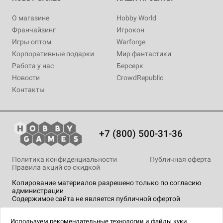
О магазине
Hobby World
Франчайзинг
Игрокон
Игры оптом
Warforge
Корпоративные подарки
Мир фантастики
Работа у нас
Берсерк
Новости
CrowdRepublic
Контакты
+7 (800) 500-31-36
Политика конфиденциальности
Публичная оферта
Правила акций со скидкой
Копирование материалов разрешено только по согласию
администрации
Содержимое сайта не является публичной офертой
На сайте Hobby Games применяются
рекомендательные
технологии
.
Используем
рекомендательные технологии
и
файлы куки.