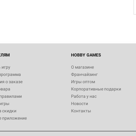
ЕЛЯМ
HOBBY GAMES
 игру
О магазине
программа
Франчайзинг
я о заказе
Игры оптом
овара
Корпоративные подарки
 правилами
Работа у нас
игры
Новости
з скидки
Контакты
е приложение