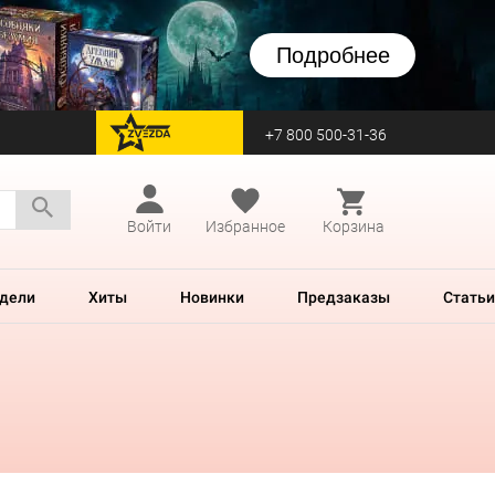
Подробнее
+7 800 500-31-36
перейти на Zvezda
Войти
Избранное
Корзина
дели
Хиты
Новинки
Предзаказы
Статьи