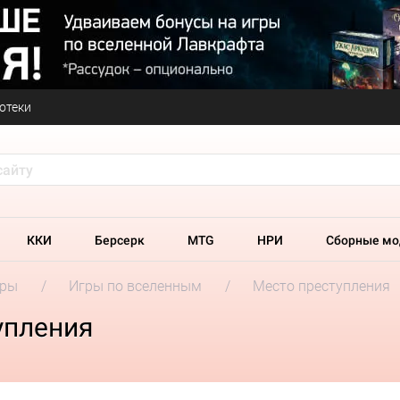
отеки
ККИ
Берсерк
MTG
НРИ
Сборные мо
гры
Игры по вселенным
Место преступления
упления