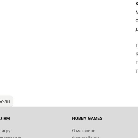
С
Д
К
Т
рели
ЕЛЯМ
HOBBY GAMES
 игру
О магазине