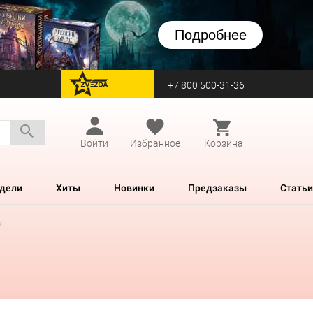
Подробнее
+7 800 500-31-36
перейти на Zvezda
Войти
Избранное
Корзина
дели
Хиты
Новинки
Предзаказы
Статьи
у