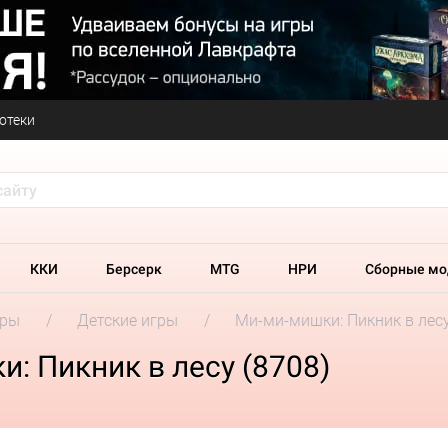
отеки
ККИ
Берсерк
MTG
НРИ
Сборные мо
гры
Детские игры
Ми-ми-мишки: Пикник в лес
: Пикник в лесу (8708)