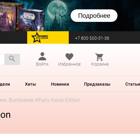
Подробнее
+7 800 500-31-36
перейти на Zvezda
Войти
Избранное
Корзина
дели
Хиты
Новинки
Предзаказы
Статьи
s: Bumblebee What's Inside Edition
ion