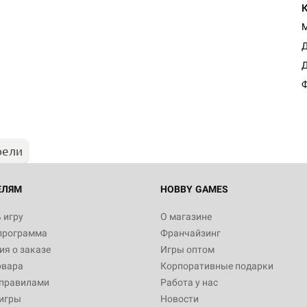
М
Д
Настольная игра Hobby Worl
Д
Египта
Ф
1 991
рели
Настольная игра Hobby World
Белая смерть
12 990
ЕЛЯМ
HOBBY GAMES
 игру
О магазине
программа
Франчайзинг
Настольная игра Hobby Worl
я о заказе
Игры оптом
Аркхэма. Карточная игра
овара
Корпоративные подарки
3 490
 правилами
Работа у нас
игры
Новости