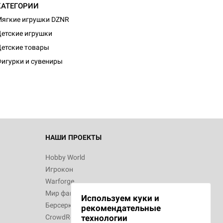
КАТЕГОРИИ
ягкие игрушки DZNR
етские игрушки
d Монстры
етские товары
игурки и сувениры
 Зомбицид:
НАШИ ПРОЕКТЫ
Hobby World
Игрокон
d Ужас
Warforge
Мир фантастики
Используем куки и
Берсерк
рекомендательные
CrowdRepublic
технологии