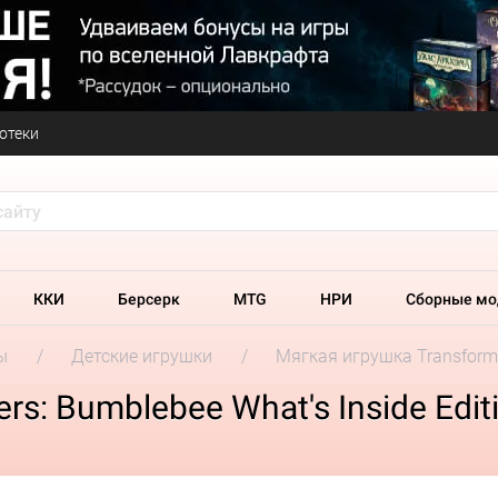
отеки
ККИ
Берсерк
MTG
НРИ
Сборные мо
ы
Детские игрушки
Мягкая игрушка Transformer
s: Bumblebee What's Inside Edit