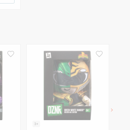
3+
3+