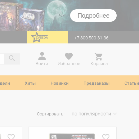
Подробнее
+7 800 500-31-36
перейти на Zvezda
Войти
Избранное
Корзина
дели
Хиты
Новинки
Предзаказы
Статьи
по популярности
Сортировать: