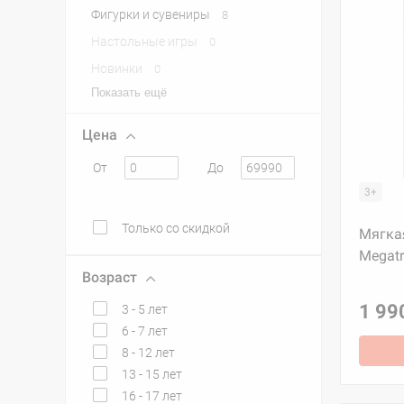
Фигурки и сувениры
8
Настольные игры
0
Новинки
0
Показать ещё
Цена
От
До
3+
Только со скидкой
Мягкая
Megatr
Возраст
1 99
3 - 5 лет
6 - 7 лет
8 - 12 лет
13 - 15 лет
16 - 17 лет