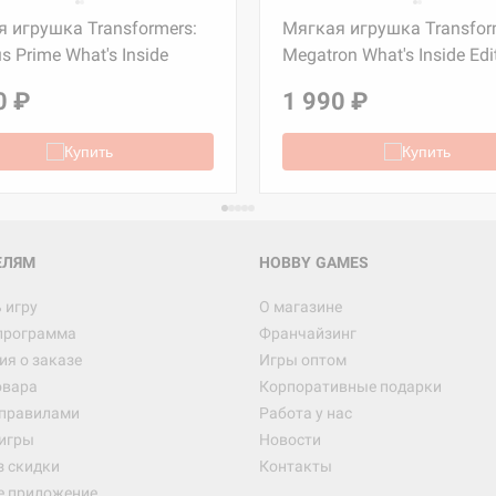
 игрушка Transformers:
Мягкая игрушка Transfor
s Prime What's Inside
Megatron What's Inside Edi
Настольная игра Hobby Worl
Египта
0 ₽
1 990 ₽
1 991
Купить
Купить
Настольная игра Hobby World
Белая смерть
12 990
ЕЛЯМ
HOBBY GAMES
 игру
О магазине
программа
Франчайзинг
Настольная игра Hobby World
я о заказе
Игры оптом
Сердце роя. Дисплей бустеро
овара
Корпоративные подарки
3 490
 правилами
Работа у нас
игры
Новости
з скидки
Контакты
е приложение