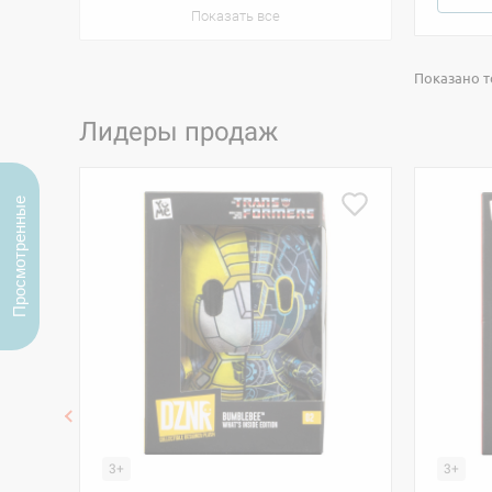
Показать все
Показано то
Лидеры продаж
Просмотренные
3+
3+