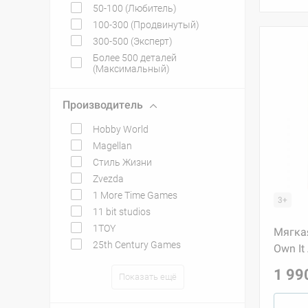
50-100 (Любитель)
100-300 (Продвинутый)
300-500 (Эксперт)
Более 500 деталей
(Максимальный)
Производитель
Hobby World
Magellan
Стиль Жизни
Zvezda
1 More Time Games
3+
11 bit studios
1TOY
Мягка
25th Century Games
Own It 
1 99
Показать ещё