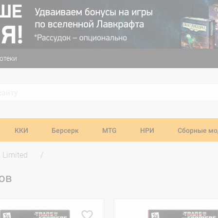
отеки
ККИ
Берсерк
MTG
НРИ
Сборные мо
 Limited
ров