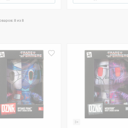
варов: 8 из 8
3+