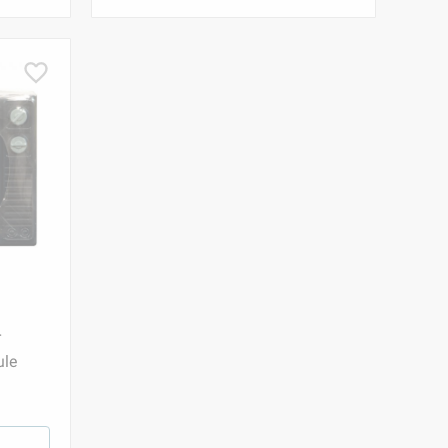
r
ule