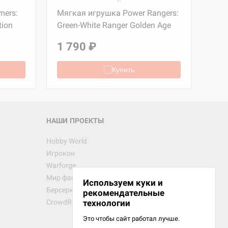
mers:
Мягкая игрушка Power Rangers:
Мяг
tion
Green-White Ranger Golden Age
Red 
d Монстры
Edition
1 790 ₽
1 
Купить
 Зомбицид:
НАШИ ПРОЕКТЫ
Hobby World
Игрокон
 Берсерк.
Warforge
в
Мир фантастики
Используем куки и
Берсерк
рекомендательные
CrowdRepublic
технологии
Это чтобы сайт работал лучше.