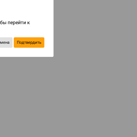
Код товара: 102675
5 926 ₽
6 970 ₽
обы перейти к
-15%
Экономия
1 044 ₽
тмена
Подтвердить
Купить
В избранное