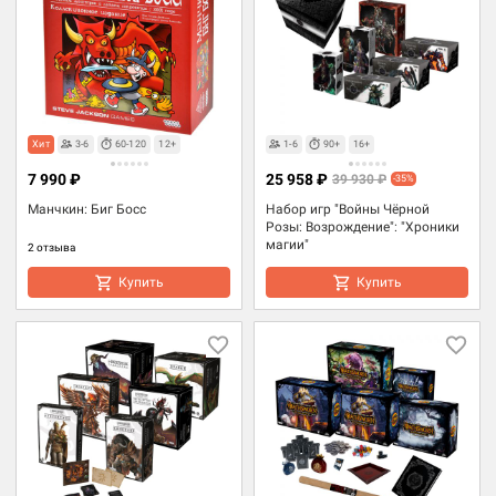
Хит
3-6
60-120
12+
1-6
90+
16+
7 990 ₽
25 958 ₽
39 930 ₽
-35%
Манчкин: Биг Босс
Набор игр "Войны Чёрной
Розы: Возрождение": "Хроники
магии"
2 отзыва
Купить
Купить