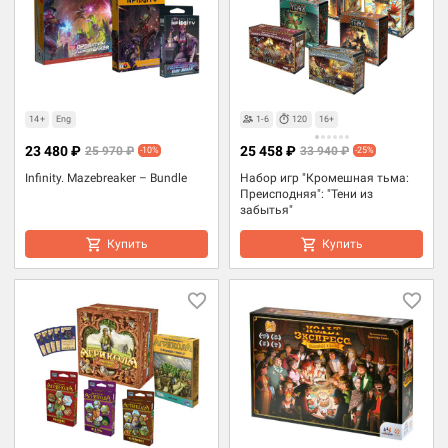
14+
Eng
1-6
120
16+
23 480 ₽
25 458 ₽
25 970 ₽
33 940 ₽
-10%
-25%
Infinity. Mazebreaker – Bundle
Набор игр "Кромешная тьма:
Преисподняя": "Тени из
забытья"
Купить
Купить