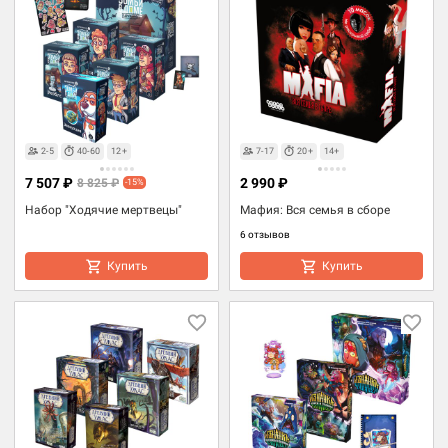
2-5
40-60
12+
7-17
20+
14+
7 507 ₽
2 990 ₽
8 825 ₽
-15%
Набор "Ходячие мертвецы"
Мафия: Вся семья в сборе
6 отзывов
Купить
Купить