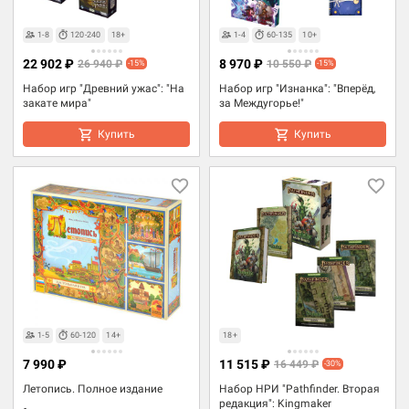
1-8
120-240
18+
1-4
60-135
10+
22 902 ₽
8 970 ₽
26 940 ₽
10 550 ₽
-15%
-15%
Набор игр "Древний ужас": "На
Набор игр "Изнанка": "Вперёд,
закате мира"
за Междугорье!"
Купить
Купить
1-5
60-120
14+
18+
7 990 ₽
11 515 ₽
16 449 ₽
-30%
Летопись. Полное издание
Набор НРИ "Pathfinder. Вторая
редакция": Kingmaker