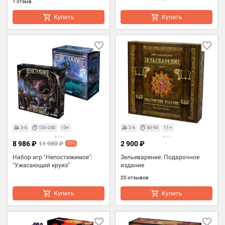
1 отзыв
Купить
Купить
3-6
120-240
13+
2-6
40-90
11+
8 986 ₽
2 900 ₽
11 980 ₽
-25%
Набор игр "Непостижимое":
Зельеварение: Подарочное
"Ужасающий круиз"
издание
20 отзывов
Купить
Купить