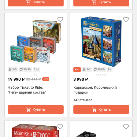
Купить
Купить
2-5
20-90
11+
Хит
2-5
30-90
8+
19 990 ₽
3 990 ₽
22 441 ₽
-11%
Набор Ticket to Ride:
Каркассон: Королевский
"Легендарный состав"
подарок
137 отзывов
Купить
Купить