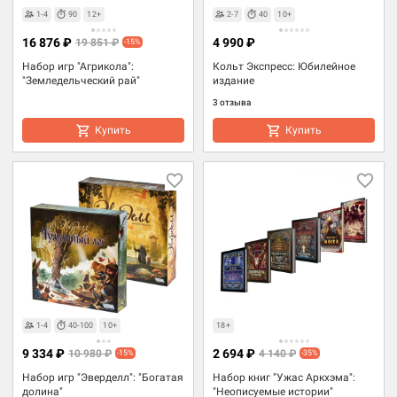
1-4
90
12+
2-7
40
10+
16 876 ₽
4 990 ₽
19 851 ₽
-15%
Набор игр "Агрикола":
Кольт Экспресс: Юбилейное
"Земледельческий рай"
издание
3 отзыва
Купить
Купить
1-4
40-100
10+
18+
9 334 ₽
2 694 ₽
10 980 ₽
4 140 ₽
-15%
-35%
Набор игр "Эверделл": "Богатая
Набор книг "Ужас Аркхэма":
долина"
"Неописуемые истории"