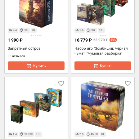
2-4
30+
8+
1-6
60+
18+
1 990 ₽
16 779 ₽
23 970 ₽
-30%
Запретный остров
Набор игр "Зомбицид: Чёрная
чума": "Чумовая разборка"
38 отзывов
Купить
Купить
1-4
90-180
13+
2-5
45-60
8+