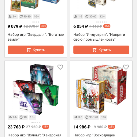
2-4
40-80
10+
1-5
30-60
12+
9 079 ₽
6 054 ₽
12 970 ₽
7 118 ₽
-30%
-15%
Набор игр "Эверделл": "Богатые
Набор "Индустрия": "Напряги
земли"
свою промышленность"
Купить
Купить
1-6
90
13+
3-6
90-120
13+
23 768 ₽
14 986 ₽
27 960 ₽
19 980 ₽
-15%
-25%
Набор игр "Взлом": "Хакерская
Набор игр "Восходящее