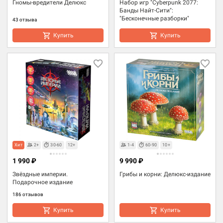
Гномы-вредители Делюкс
Набор игр "Cyberpunk 2077:
Банды Найт-Сити":
"Бесконечные разборки"
43 отзыва
Купить
Купить
Хит
2+
30-60
12+
1-4
60-90
10+
1 990 ₽
9 990 ₽
Звёздные империи.
Грибы и корни: Делюкс-издание
Подарочное издание
186 отзывов
Купить
Купить