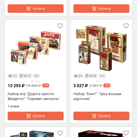
Купить
Купить
2-5
30-75
10+
3-8
20-40
12+
12 293 ₽
3 027 ₽
14 460 ₽
3 557 ₽
-15%
-15%
Набор игр "Дорога ярости:
Набор "Бэнг!": "Шоу восьми
Вендетта": "Скрежет металла"
карточек"
1 отзыв
Купить
Купить