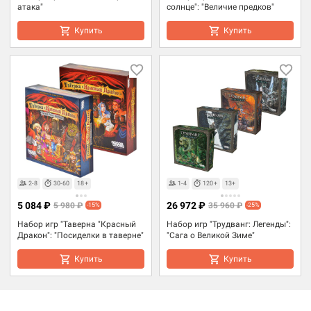
атака"
солнце": "Величие предков"
Купить
Купить
2-8
30-60
18+
1-4
120+
13+
5 084 ₽
26 972 ₽
5 980 ₽
35 960 ₽
-15%
-25%
Набор игр "Таверна "Красный
Набор игр "Трудванг: Легенды":
Дракон": "Посиделки в таверне"
"Сага о Великой Зиме"
Купить
Купить