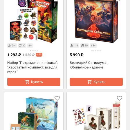
2-4
30
8+
1-4
30
14+
1 293 ₽
5 990 ₽
1 520 ₽
-15%
Набор "Подземелья и пёсики":
Бестиарий Сигиллума.
"Хвостатый комплект: всё для
Юбилейное издание
героя"
Купить
Купить