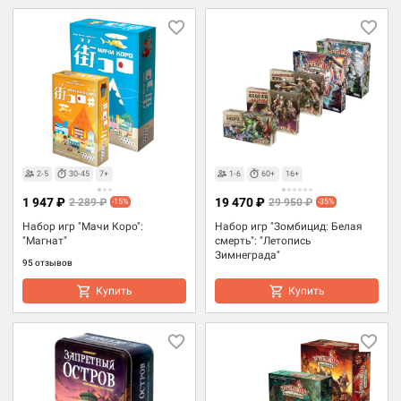
2-5
30-45
7+
1-6
60+
16+
1 947 ₽
19 470 ₽
2 289 ₽
29 950 ₽
-15%
-35%
Набор игр "Мачи Коро":
Набор игр "Зомбицид: Белая
"Магнат"
смерть": "Летопись
Зимнеграда"
95 отзывов
Купить
Купить