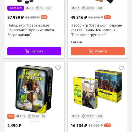
Предзаказ
1-6
90
13+
1-4
30-120
18+
37 999 ₽
49 316 ₽
44 430 ₽
75 870 ₽
-14%
-35%
Набор игр "Новое время:
Набор игр "Oathsworn. Верные
Ренессанс": "Хроники эпохи
клятве. Тайны Темнолесья":
Возрождения"
"Полное погружение"
1 отзыв
Купить
Купить
Хит
2-12
30-40
8+
1-4
90-120
13+
2 490 ₽
16 134 ₽
18 980 ₽
-15%