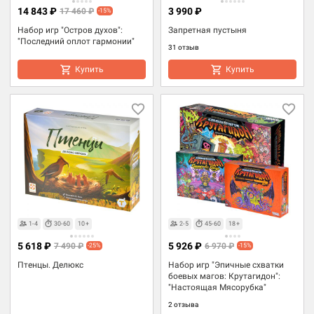
14 843 ₽
3 990 ₽
17 460 ₽
-15%
Набор игр "Остров духов":
Запретная пустыня
"Последний оплот гармонии"
31 отзыв
Купить
Купить
1-4
30-60
10+
2-5
45-60
18+
5 618 ₽
5 926 ₽
7 490 ₽
6 970 ₽
-25%
-15%
Птенцы. Делюкс
Набор игр "Эпичные схватки
боевых магов: Крутагидон":
"Настоящая Мясорубка"
2 отзыва