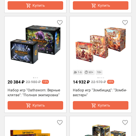
Купить
Купить
1-6
60+
18+
20 384 ₽
14 932 ₽
23 980 ₽
22 970 ₽
-15%
-35%
Набор игр "Oathsworn: Верные
Набор игр "Зомбицид": "Зомби-
клятве": "Полная экипировка"
вестерн"
Купить
Купить