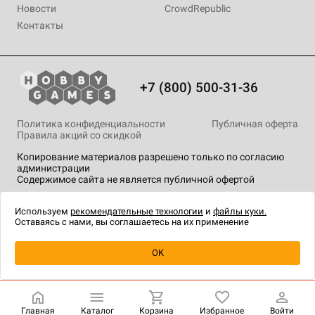
Новости
CrowdRepublic
Контакты
+7 (800) 500-31-36
Политика конфиденциальности
Публичная оферта
Правила акций со скидкой
Копирование материалов разрешено только по согласию
администрации
Содержимое сайта не является публичной офертой
На сайте Hobby Games применяются
рекомендательные
технологии
.
Используем
рекомендательные технологии
и
файлы куки.
Оставаясь с нами, вы соглашаетесь на их применение
Товар снят с продажи
OK
Главная
Каталог
Корзина
Избранное
Войти