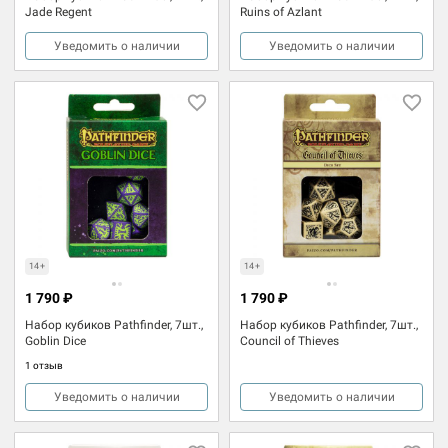
Jade Regent
Ruins of Azlant
Уведомить о наличии
Уведомить о наличии
14+
14+
1 790 ₽
1 790 ₽
Набор кубиков Pathfinder, 7шт.,
Набор кубиков Pathfinder, 7шт.,
Goblin Dice
Council of Thieves
1 отзыв
Уведомить о наличии
Уведомить о наличии