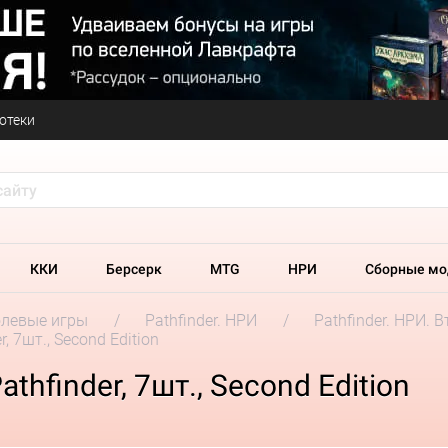
отеки
ККИ
Берсерк
MTG
НРИ
Сборные мо
олевые игры
Pathfinder. НРИ
Pathfinder. НРИ. 
, 7шт., Second Edition
hfinder, 7шт., Second Edition