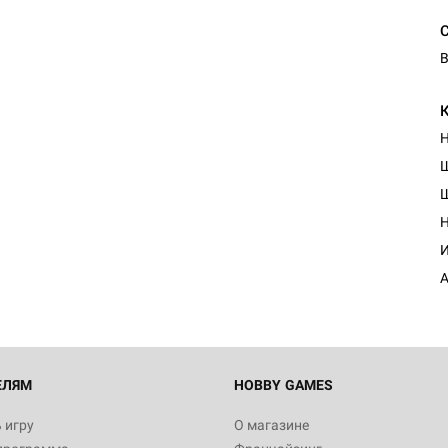
В
Н
Н
И
А
ЕЛЯМ
HOBBY GAMES
 игру
О магазине