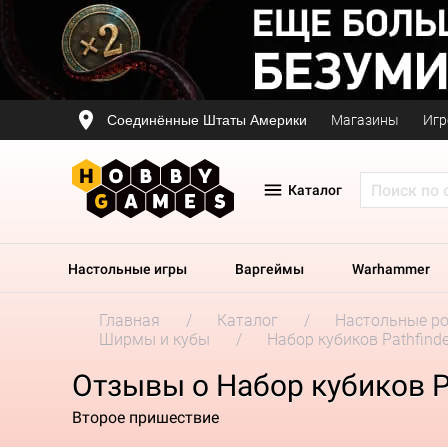
Соединённые Штаты Америки
Магазины
Игр
Каталог
Настольные игры
Варгеймы
Warhammer
Главная
Каталог
Настольные р
Ширмы и кубы
Набор кубиков Pathfinder
Отзывы о Набор кубиков Pat
Второе пришествие