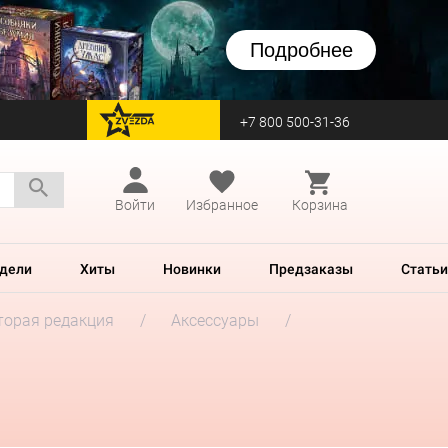
Подробнее
+7 800 500-31-36
перейти на Zvezda
Войти
Избранное
Корзина
дели
Хиты
Новинки
Предзаказы
Статьи
Вторая редакция
Аксессуары