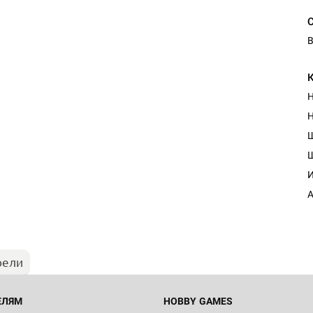
В
Н
Н
Настольная игра Hobby Worl
И
"Мир фантастики. Спецвыпус
Стругацкие"
А
1 490
рели
Настольная игра Hobby Worl
империи: Боевая тревога
799
ЕЛЯМ
HOBBY GAMES