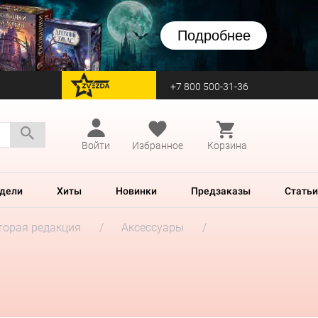
Подробнее
+7 800 500-31-36
перейти на Zvezda
Войти
Избранное
Корзина
дели
Хиты
Новинки
Предзаказы
Статьи
Вторая редакция
Аксессуары