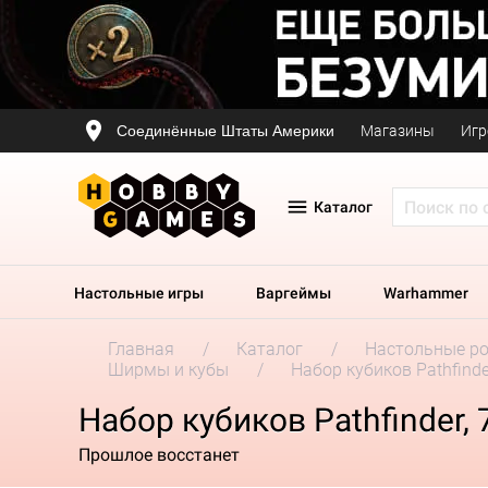
Соединённые Штаты Америки
Магазины
Игр
Каталог
Настольные игры
Варгеймы
Warhammer
Главная
Каталог
Настольные р
Ширмы и кубы
Набор кубиков Pathfinder
Набор кубиков Pathfinder, 7
Прошлое восстанет