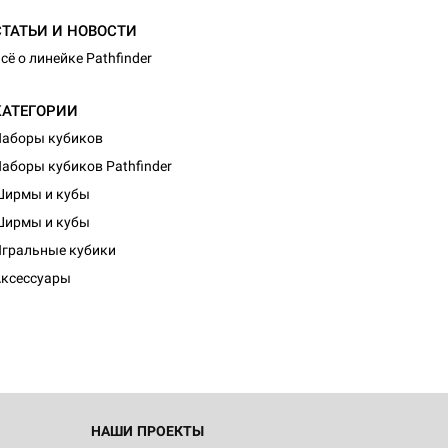
СТАТЬИ И НОВОСТИ
сё о линейке Pathfinder
КАТЕГОРИИ
аборы кубиков
аборы кубиков Pathfinder
Ширмы и кубы
Ширмы и кубы
d Журнал
гральные кубики
к: Братья
ксессуары
d Звёздные
НАШИ ПРОЕКТЫ