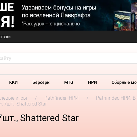
отеки
ККИ
Берсерк
MTG
НРИ
Сборные мо
олевые игры
Pathfinder. НРИ
Pathfinder. НРИ. 
, 7шт., Shattered Star
шт., Shattered Star