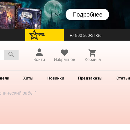
Подробнее
+7 800 500-31-36
перейти на Zvezda
Войти
Избранное
Корзина
дели
Хиты
Новинки
Предзаказы
Статьи
опический забег"