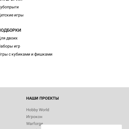
Кубопрыги
етские игры
ПОДБОРКИ
ля двоих
d Монстры
аборы игр
гры с кубиками и фишками
 Зомбицид:
НАШИ ПРОЕКТЫ
Hobby World
Игрокон
 Берсерк.
Warforge
в