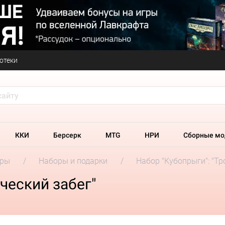
отеки
ККИ
Берсерк
MTG
НРИ
Сборные мо
гры
Наборы и подарки
Набор "Кубопрыги": "Тр
ческий забег"