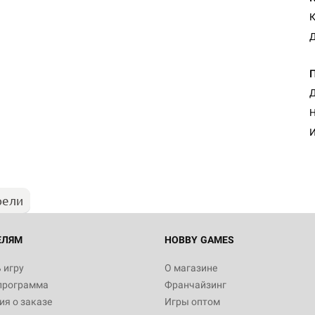
Д
Д
Настольная игра Hobby Worl
Н
Египта
И
1 991
рели
Настольная игра Hobby World
Белая смерть
12 990
ЕЛЯМ
HOBBY GAMES
 игру
О магазине
программа
Франчайзинг
Настольная игра Hobby World
я о заказе
Игры оптом
Сердце роя. Дисплей бустеро