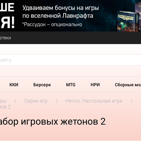
отеки
ККИ
Берсерк
MTG
НРИ
Сборные мо
гры
Серии игр
Нечто. Настольная игра
нов 2
Набор игровых жетонов 2