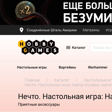
Соединённые Штаты Америки
Магазины
Игр
Каталог
Настольные игры
Варгеймы
Warhammer
Главная
Каталог
Настольные и
Нечто. Настольная игра: Набор игровых жето
Нечто. Настольная игра: 
Приятные аксессуары