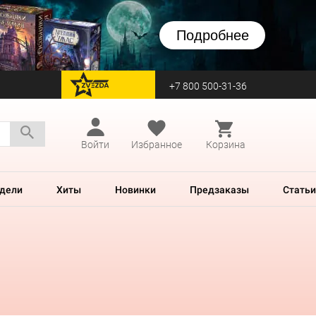
Подробнее
+7 800 500-31-36
перейти на Zvezda
Войти
Избранное
Корзина
дели
Хиты
Новинки
Предзаказы
Статьи