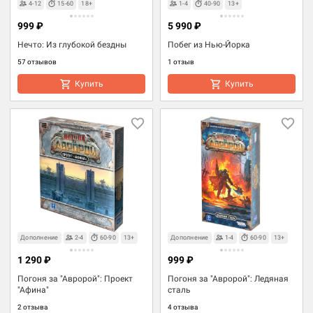
4-12
15-60
18+
1-4
40-90
13+
999 ₽
5 990 ₽
Нечто: Из глубокой бездны
Побег из Нью-Йорка
57 отзывов
1 отзыв
Купить
Купить
Дополнение
2-4
60-90
13+
Дополнение
1-4
60-90
13+
1 290 ₽
999 ₽
Погоня за "Авророй": Проект
Погоня за "Авророй": Ледяная
"Афина"
сталь
2 отзыва
4 отзыва