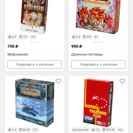
2-6
15+
13+
2-4
20+
8+
790 ₽
990 ₽
Мифомания
Драконы-питомцы
Уведомить о наличии
Уведомить о наличии
1-4
60-90
13+
Дополнение
1-5
90-120
16+