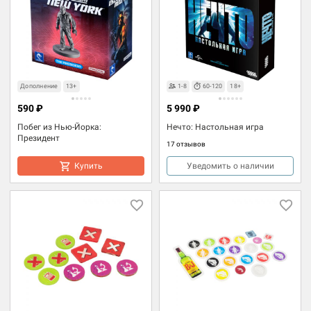
Дополнение
13+
1-8
60-120
18+
590 ₽
5 990 ₽
Побег из Нью-Йорка:
Нечто: Настольная игра
Президент
17 отзывов
Купить
Уведомить о наличии