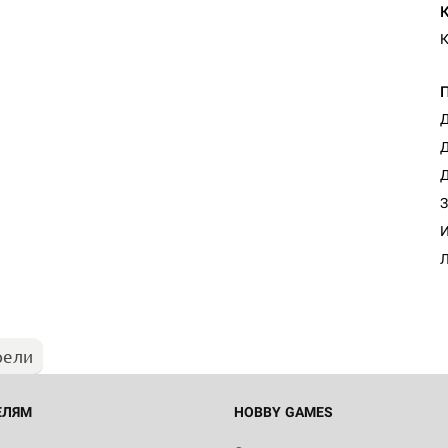
Д
Д
Д
З
Настольная игра Hobby Worl
И
Египта
Л
1 991
рели
Настольная игра Hobby World
Белая смерть
12 990
ЕЛЯМ
HOBBY GAMES