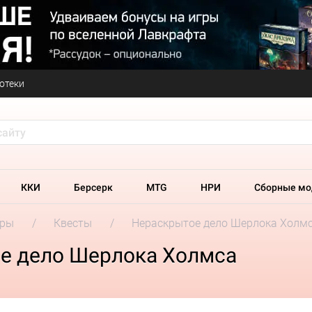
отеки
ККИ
Берсерк
MTG
НРИ
Сборные мо
гры
Квесты
Нераскрытое дело Шерлока Холм
е дело Шерлока Холмса