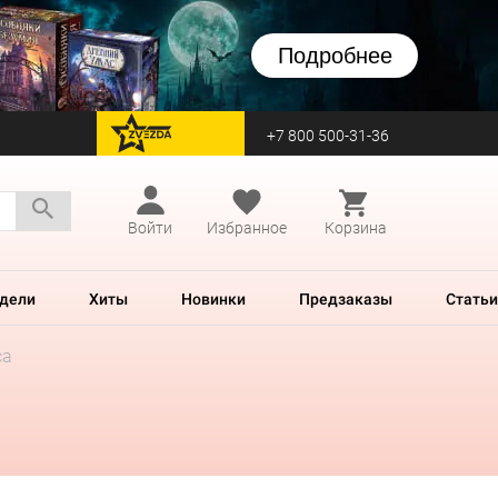
Подробнее
+7 800 500-31-36
перейти на Zvezda
Войти
Избранное
Корзина
дели
Хиты
Новинки
Предзаказы
Статьи
са