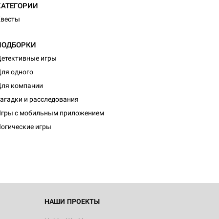
КАТЕГОРИИ
Квесты
ПОДБОРКИ
етективные игры
ля одного
ля компании
агадки и расследования
d Монстры
гры с мобильным приложением
огические игры
 Зомбицид:
НАШИ ПРОЕКТЫ