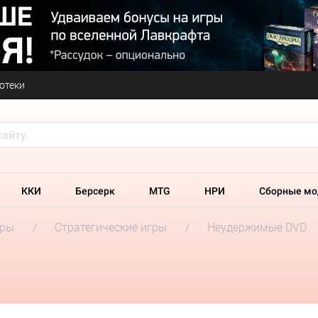
отеки
ККИ
Берсерк
MTG
НРИ
Сборные мо
гры
Стратегические игры
Неудержимые DVD