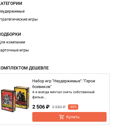
КАТЕГОРИИ
Неудержимые
тратегические игры
ПОДБОРКИ
ля компании
арточные игры
КОМПЛЕКТОМ ДЕШЕВЛЕ
Набор игр "Неудержимые": "Герои
боевиков"
А я всегда мечтал снять собственный
фильм...
2 506 ₽
3 580 ₽
-30%
Купить