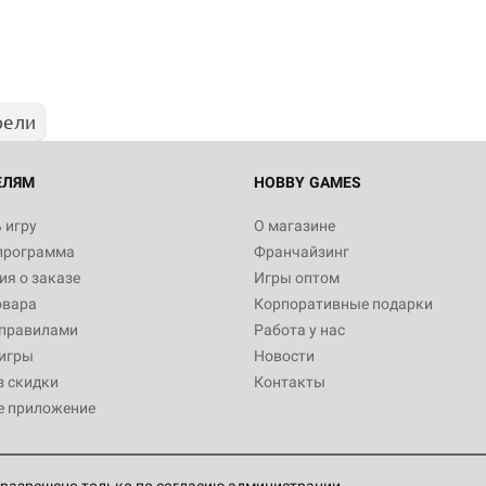
рели
ЕЛЯМ
HOBBY GAMES
 игру
О магазине
программа
Франчайзинг
я о заказе
Игры оптом
овара
Корпоративные подарки
 правилами
Работа у нас
игры
Новости
з скидки
Контакты
е приложение