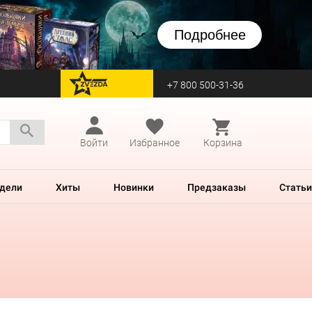
Подробнее
+7 800 500-31-36
перейти на Zvezda
Войти
Избранное
Корзина
дели
Хиты
Новинки
Предзаказы
Статьи