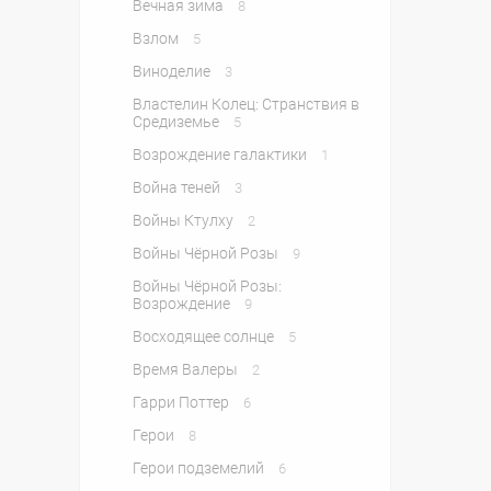
Вечная зима
8
Взлом
5
Виноделие
3
Властелин Колец: Странствия в
Средиземье
5
Возрождение галактики
1
Война теней
3
Войны Ктулху
2
Войны Чёрной Розы
9
Войны Чёрной Розы:
Возрождение
9
Восходящее солнце
5
Время Валеры
2
Гарри Поттер
6
Герои
8
Герои подземелий
6