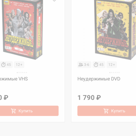
45
12+
3-6
45
12+
ржимые VHS
Неудержимые DVD
0 ₽
1 790 ₽
Купить
Купить