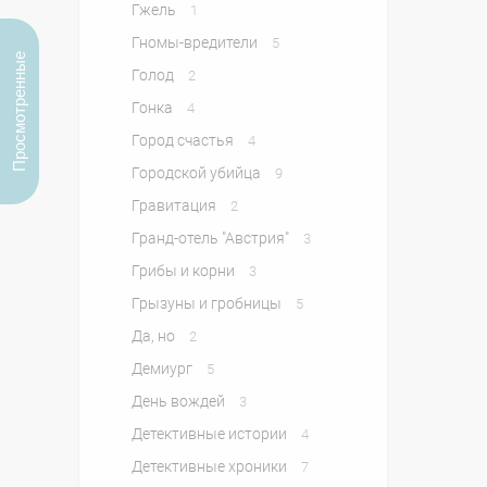
Гжель
1
Гномы-вредители
5
Просмотренные
Голод
2
Гонка
4
Город счастья
4
Городской убийца
9
Гравитация
2
Гранд-отель "Австрия"
3
Грибы и корни
3
Грызуны и гробницы
5
Да, но
2
Демиург
5
День вождей
3
Детективные истории
4
Детективные хроники
7