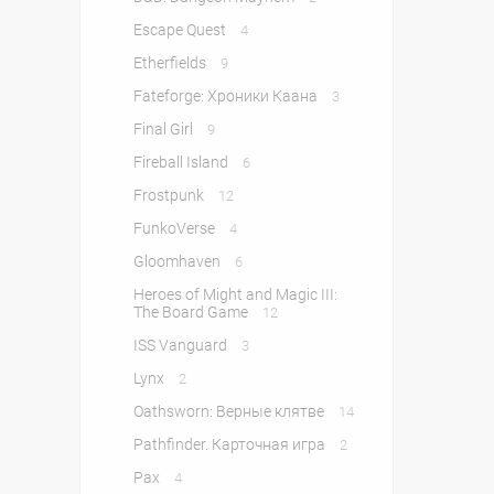
Escape Quest
4
Etherfields
9
Fateforge: Хроники Каана
3
Final Girl
9
Fireball Island
6
Frostpunk
12
FunkoVerse
4
Gloomhaven
6
Heroes of Might and Magic III:
The Board Game
12
ISS Vanguard
3
Lynx
2
Oathsworn: Верные клятве
14
Pathfinder. Карточная игра
2
Pax
4