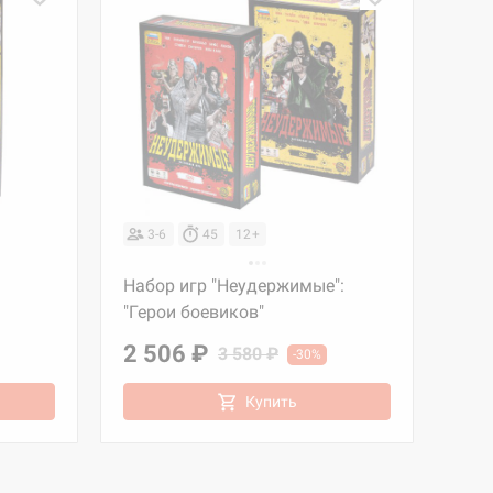
3-6
45
12+
Набор игр "Неудержимые":
"Герои боевиков"
2 506 ₽
3 580 ₽
-30%
Купить