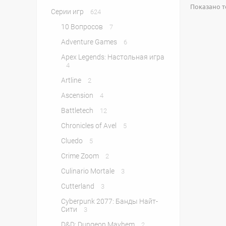
Показано то
Серии игр
624
10 Вопросов
7
Adventure Games
6
Apex Legends: Настольная игра
4
Artline
2
Ascension
4
Battletech
12
Chronicles of Avel
5
Cluedo
5
Crime Zoom
2
Culinario Mortale
3
Cutterland
3
Cyberpunk 2077: Банды Найт-
Сити
3
D&D: Dungeon Mayhem
2