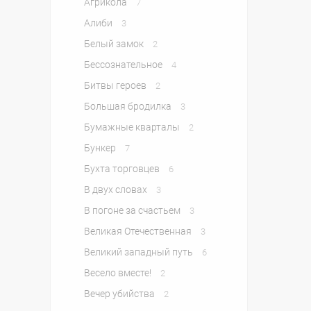
Агрикола
7
Алиби
3
Белый замок
2
Бессознательное
4
Битвы героев
2
Большая бродилка
3
Бумажные кварталы
2
Бункер
7
Бухта торговцев
6
В двух словах
3
В погоне за счастьем
3
Великая Отечественная
3
Великий западный путь
6
Весело вместе!
2
Вечер убийства
2