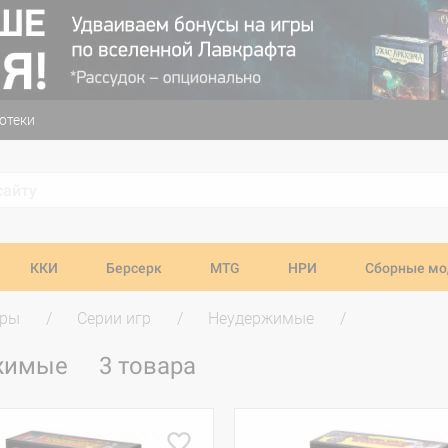
отеки
ККИ
Берсерк
MTG
НРИ
Сборные мо
гры
Серии игр
Неудержимые
ржимые
3 товара