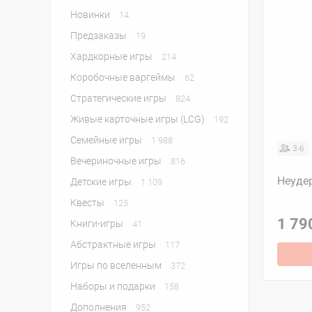
Новинки
14
Предзаказы
19
Хардкорные игры
214
Коробочные варгеймы
62
Стратегические игры
824
Живые карточные игры (LCG)
192
Семейные игры
1 988
3-6
Вечериночные игры
816
Неуде
Детские игры
1 109
Квесты
125
1 79
Книги-игры
41
Абстрактные игры
117
Игры по вселенным
372
Наборы и подарки
158
Дополнения
952