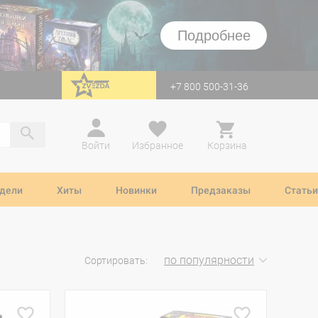
Подробнее
+7 800 500-31-36
перейти на Zvezda
Войти
Избранное
Корзина
дели
Хиты
Новинки
Предзаказы
Статьи
по популярности
Сортировать: