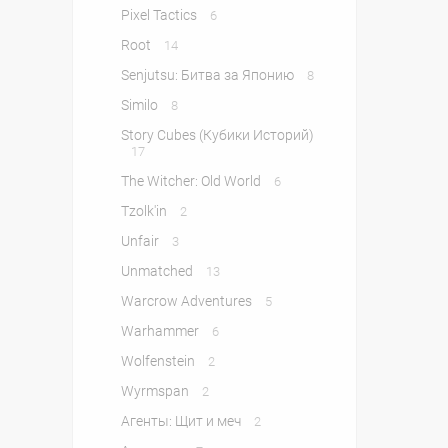
Pixel Tactics
6
Root
14
Senjutsu: Битва за Японию
8
Similo
8
Story Cubes (Кубики Историй)
17
The Witcher: Old World
6
Tzolk'in
2
Unfair
3
Unmatched
13
Warcrow Adventures
5
Warhammer
6
Wolfenstein
2
Wyrmspan
2
Агенты: Щит и меч
2