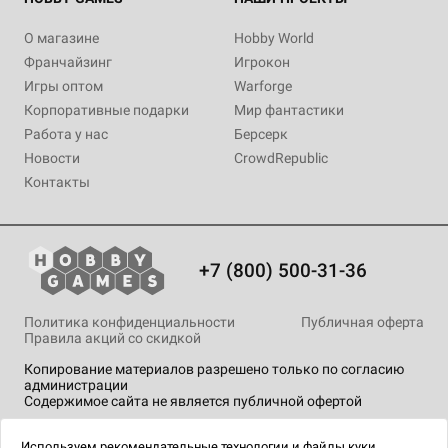
О магазине
Hobby World
Франчайзинг
Игрокон
Игры оптом
Warforge
Корпоративные подарки
Мир фантастики
Работа у нас
Берсерк
Новости
CrowdRepublic
Контакты
+7 (800) 500-31-36
Политика конфиденциальности
Публичная оферта
Правила акций со скидкой
Копирование материалов разрешено только по согласию
администрации
Содержимое сайта не является публичной офертой
На сайте Hobby Games применяются
рекомендательные
технологии
.
Используем
рекомендательные технологии
и
файлы куки.