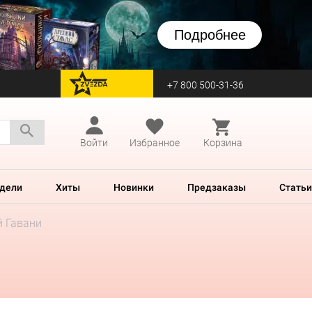
Подробнее
+7 800 500-31-36
перейти на Zvezda
Войти
Избранное
Корзина
дели
Хиты
Новинки
Предзаказы
Статьи
 Гавани