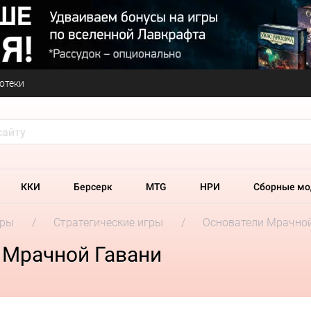
отеки
ККИ
Берсерк
MTG
НРИ
Сборные мо
гры
Стратегические игры
Основатели Мрачной
 Мрачной Гавани