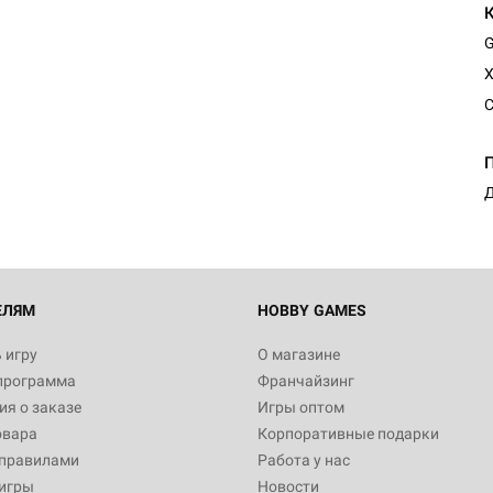
G
Х
С
Д
ЕЛЯМ
HOBBY GAMES
 игру
О магазине
программа
Франчайзинг
я о заказе
Игры оптом
овара
Корпоративные подарки
 правилами
Работа у нас
игры
Новости