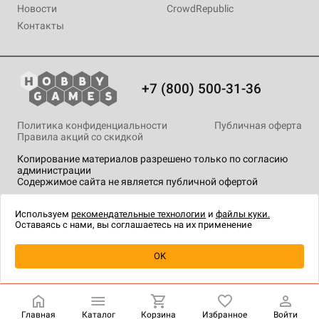
Новости
CrowdRepublic
Контакты
+7 (800) 500-31-36
Политика конфиденциальности
Публичная оферта
Правила акций со скидкой
Копирование материалов разрешено только по согласию
администрации
Содержимое сайта не является публичной офертой
На сайте Hobby Games применяются
рекомендательные
технологии
.
Используем
рекомендательные технологии
и
файлы куки.
Оставаясь с нами, вы соглашаетесь на их применение
Уведомить о наличии
OK
Главная
Каталог
Корзина
Избранное
Войти