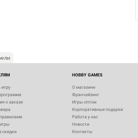
рели
ЕЛЯМ
HOBBY GAMES
 игру
О магазине
программа
Франчайзинг
я о заказе
Игры оптом
овара
Корпоративные подарки
 правилами
Работа у нас
игры
Новости
з скидки
Контакты