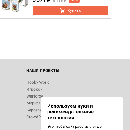
5 571 ₽
6 188 ₽
-10%
Купить
НАШИ ПРОЕКТЫ
Hobby World
Игрокон
Warforge
Мир фантастики
Используем куки и
Берсерк
рекомендательные
CrowdRepublic
технологии
Это чтобы сайт работал лучше.