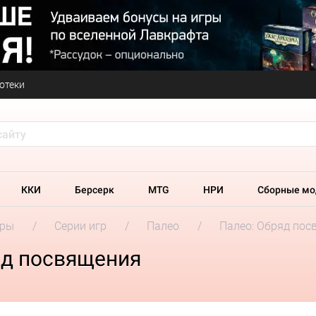
отеки
ККИ
Берсерк
MTG
НРИ
Сборные мо
гры
Серии игр
Палео
Палео: Обряд пос
яд посвящения