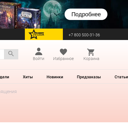
Подробнее
+7 800 500-31-36
перейти на Zvezda
Войти
Избранное
Корзина
дели
Хиты
Новинки
Предзаказы
Статьи
вящения