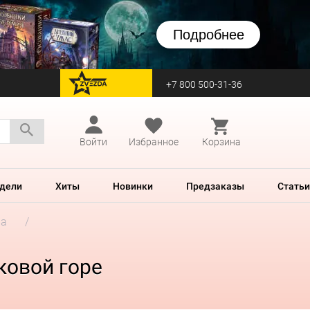
Подробнее
+7 800 500-31-36
перейти на Zvezda
Войти
Избранное
Корзина
дели
Хиты
Новинки
Предзаказы
Статьи
ра
юковой горе