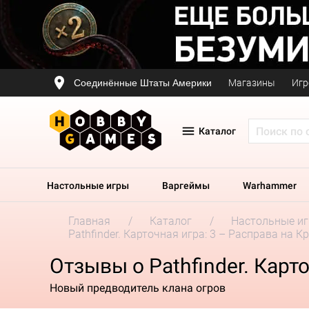
Соединённые Штаты Америки
Магазины
Игр
Каталог
Настольные игры
Варгеймы
Warhammer
Главная
Каталог
Настольные и
Pathfinder. Карточная игра: 3 – Расправа на 
Отзывы о Pathfinder. Карт
Новый предводитель клана огров