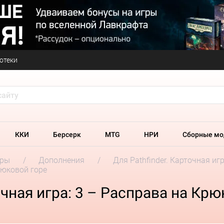
отеки
ККИ
Берсерк
MTG
НРИ
Сборные мо
гры
Дополнения
Для Pathfinder. Карточная иг
Крюковой горе
очная игра: 3 – Расправа на Кр