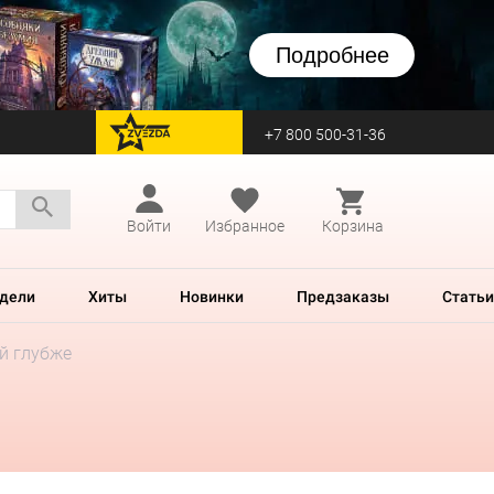
Подробнее
+7 800 500-31-36
перейти на Zvezda
Войти
Избранное
Корзина
дели
Хиты
Новинки
Предзаказы
Статьи
й глубже