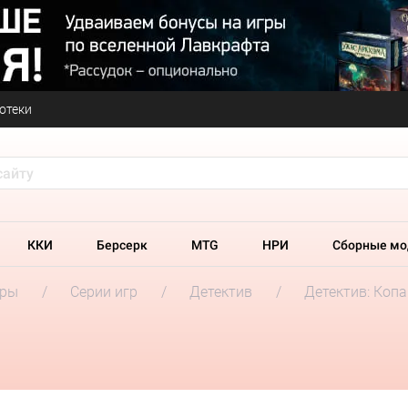
отеки
ККИ
Берсерк
MTG
НРИ
Сборные мо
гры
Серии игр
Детектив
Детектив: Копа