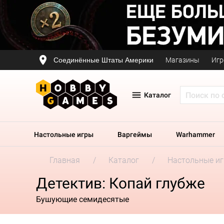
Соединённые Штаты Америки
Магазины
Игр
Каталог
Настольные игры
Варгеймы
Warhammer
Главная
Каталог
Настольные и
Детектив: Копай глубже
Бушующие семидесятые