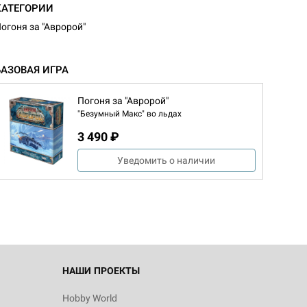
КАТЕГОРИИ
огоня за "Авророй"
БАЗОВАЯ ИГРА
Погоня за "Авророй"
"Безумный Макс" во льдах
3 490 ₽
d Монстры
Уведомить о наличии
 Зомбицид:
НАШИ ПРОЕКТЫ
Hobby World