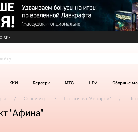
отеки
ККИ
Берсерк
MTG
НРИ
Сборные мо
гры
Серии игр
Погоня за "Авророй"
Пог
кт "Афина"