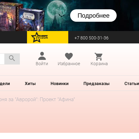
Подробнее
+7 800 500-31-36
перейти на Zvezda
Войти
Избранное
Корзина
дели
Хиты
Новинки
Предзаказы
Статьи
оня за "Авророй": Проект "Афина"