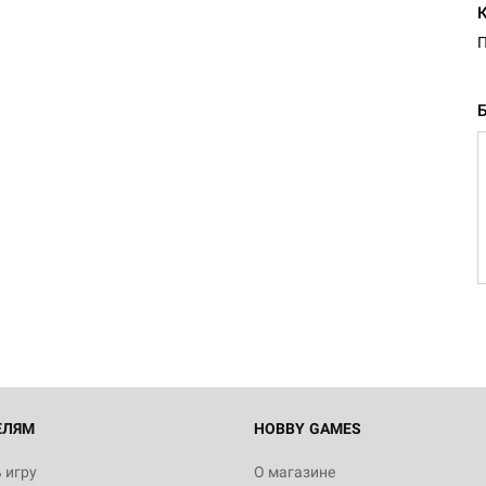
П
Настольная игра Hobby Worl
Египта
1 991
Настольная игра Hobby World
Белая смерть
12 990
ЕЛЯМ
HOBBY GAMES
 игру
О магазине