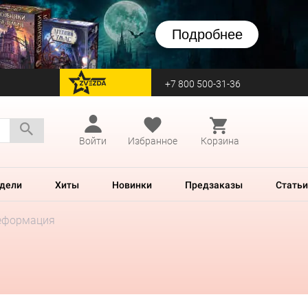
Подробнее
+7 800 500-31-36
перейти на Zvezda
Войти
Избранное
Корзина
дели
Хиты
Новинки
Предзаказы
Статьи
Реформация