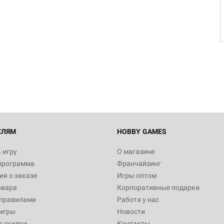
Настольная игра Hobby Worl
Египта
1 991
Настольная игра Hobby World
Белая смерть
12 990
ЕЛЯМ
HOBBY GAMES
 игру
О магазине
программа
Франчайзинг
Настольная игра Hobby World
я о заказе
Игры оптом
Сердце роя. Дисплей бустеро
овара
Корпоративные подарки
3 490
 правилами
Работа у нас
игры
Новости
з скидки
Контакты