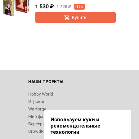
1 530 ₽
1 798 ₽
-15%
Купить
d Монстры
 Зомбицид:
НАШИ ПРОЕКТЫ
Hobby World
Игрокон
 Берсерк.
Warforge
в
Мир фантастики
Используем куки и
Берсерк
рекомендательные
CrowdRepublic
технологии