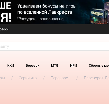
отеки
ККИ
Берсерк
MTG
НРИ
Сборные мо
гры
Серии игр
Переворот
Переворот: 