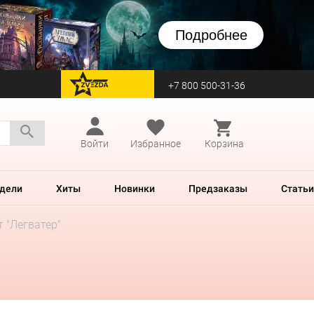
Подробнее
+7 800 500-31-36
перейти на Zvezda
Войти
Избранное
Корзина
дели
Хиты
Новинки
Предзаказы
Статьи
 "Легватер"