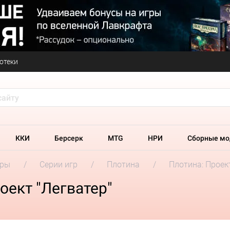
отеки
ККИ
Берсерк
MTG
НРИ
Сборные мо
гры
Серии игр
Плотина
Плотина: Проект
оект "Легватер"