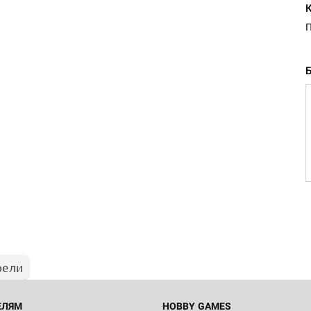
П
рели
ЕЛЯМ
HOBBY GAMES