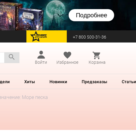
Подробнее
+7 800 500-31-36
перейти на Zvezda
Войти
Избранное
Корзина
дели
Хиты
Новинки
Предзаказы
Статьи
начение: Море песка