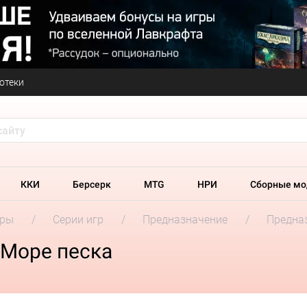
отеки
ККИ
Берсерк
MTG
НРИ
Сборные мо
гры
Серии игр
Предназначение
Предназ
 Море песка