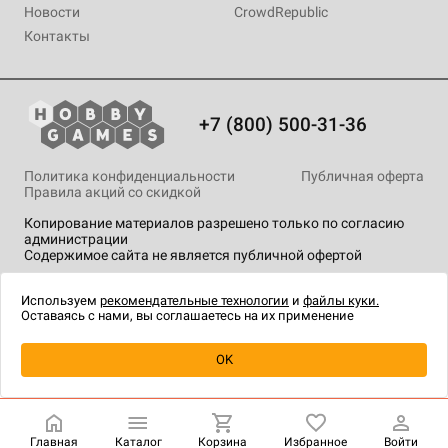
Новости
CrowdRepublic
Контакты
+7 (800) 500-31-36
Политика конфиденциальности
Публичная оферта
Правила акций со скидкой
Копирование материалов разрешено только по согласию
администрации
Содержимое сайта не является публичной офертой
На сайте Hobby Games применяются
рекомендательные
технологии
.
Используем
рекомендательные технологии
и
файлы куки.
Оставаясь с нами, вы соглашаетесь на их применение
Уведомить о наличии
OK
Главная
Каталог
Корзина
Избранное
Войти